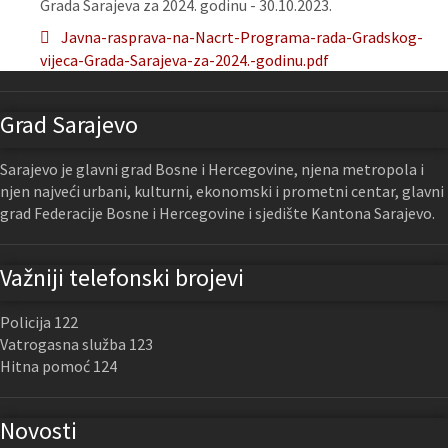
Grada Sarajeva za 2024. godinu - 30.10.2023.
Javna-rasprava-na-Nacrt-Programa-rada-Gradskog-
vijeca-Grada-Sarajeva-za-2024.-godinu.pdf
Grad Sarajevo
Sarajevo je glavni grad Bosne i Hercegovine, njena metropola i
njen najveći urbani, kulturni, ekonomski i prometni centar, glavni
grad Federacije Bosne i Hercegovine i sjedište Kantona Sarajevo.
Važniji telefonski brojevi
Policija 122
Vatrogasna služba 123
Hitna pomoć 124
Novosti