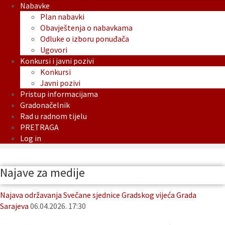
Nabavke
Plan nabavki
Obavještenja o nabavkama
Odluke o izboru ponuđača
Ugovori
Konkursi i javni pozivi
Konkursi
Javni pozivi
Pristup informacijama
Gradonačelnik
Rad u radnom tijelu
PRETRAGA
Log in
Najave za medije
Najava održavanja Svečane sjednice Gradskog vijeća Grada
Sarajeva
06.04.2026. 17:30