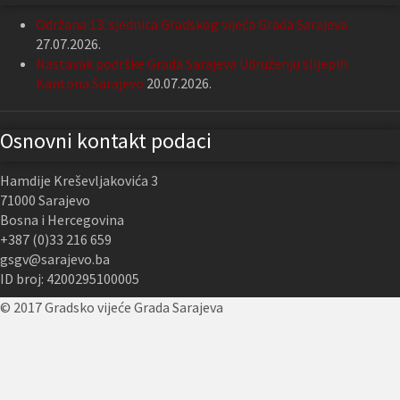
Održana 13. sjednica Gradskog vijeća Grada Sarajeva
27.07.2026.
Nastavak podrške Grada Sarajeva Udruženju slijepih
Kantona Sarajevo
20.07.2026.
Osnovni kontakt podaci
Hamdije Kreševljakovića 3
71000 Sarajevo
Bosna i Hercegovina
+387 (0)33 216 659
gsgv@sarajevo.ba
ID broj: 4200295100005
© 2017 Gradsko vijeće Grada Sarajeva