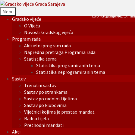
Menu
Izvor fotografije Mezit Armin
Gradsko vijeće
O Vijeću
Novosti Gradskog vijeća
Program rada
Aktuelni program rada
Napredna pretraga Programa rada
Statistika tema
Statistika programiranih tema
Statistika neprogramiranih tema
Sastav
Trenutni sastav
Sastav po strankama
Sastav po radnim tijelima
Sastav po klubovima
Vijećnici kojima je prestao mandat
Radna tijela
Prethodni mandati
Akti