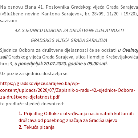
Na osnovu člana 41. Poslovnika Gradskog vijeća Grada Sarajeva
(«Službene novine Kantona Sarajevo», br. 28/09, 11/20 i 19/20),
sazivam
43. SJEDNICU ODBORA ZA DRUŠTVENE DJELATNOSTI
GRADSKOG VIJEĆA GRADA SARAJEVA
Sjednica Odbora za društvene djelatnosti će se održati
u Ovalno
sali
Gradskog vijeća Grada Sarajeva, ulica Hamdije Kreševljaković
broj 3,
u ponedjeljak 20.07.2
020. godine u 09.00 sati.
Uz poziv za sjednicu dostavlja se:
https://gradskovijece.sarajevo.ba/wp-
content/uploads/2020/07/Zapisnik-o-radu-42.-sjednice-Odbora-
za-društvene-djelatnost.pdf
te predlaže sljedeći dnevni red:
1.
Prijedlog Odluke o utvrđivanju nacionalnih kulturnih
društava od posebnog značaja za Grad Sarajevo
2.
Tekuća pitanja