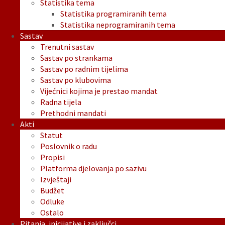
Statistika tema
Statistika programiranih tema
Statistika neprogramiranih tema
Sastav
Trenutni sastav
Sastav po strankama
Sastav po radnim tijelima
Sastav po klubovima
Vijećnici kojima je prestao mandat
Radna tijela
Prethodni mandati
Akti
Statut
Poslovnik o radu
Propisi
Platforma djelovanja po sazivu
Izvještaji
Budžet
Odluke
Ostalo
Pitanja, inicijative i zaključci