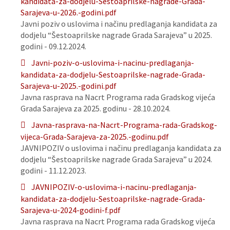
kandidata-za-dodjelu-Sestoaprilske-nagrade-Grada-
Sarajeva-u-2026.-godini.pdf
Javni poziv o uslovima i načinu predlaganja kandidata za
dodjelu “Šestoaprilske nagrade Grada Sarajeva” u 2025.
godini - 09.12.2024.
Javni-poziv-o-uslovima-i-nacinu-predlaganja-
kandidata-za-dodjelu-Sestoaprilske-nagrade-Grada-
Sarajeva-u-2025.-godini.pdf
Javna rasprava na Nacrt Programa rada Gradskog vijeća
Grada Sarajeva za 2025. godinu - 28.10.2024.
Javna-rasprava-na-Nacrt-Programa-rada-Gradskog-
vijeca-Grada-Sarajeva-za-2025.-godinu.pdf
JAVNIPOZIV o uslovima i načinu predlaganja kandidata za
dodjelu “Šestoaprilske nagrade Grada Sarajeva” u 2024.
godini - 11.12.2023.
JAVNIPOZIV-o-uslovima-i-nacinu-predlaganja-
kandidata-za-dodjelu-Sestoaprilske-nagrade-Grada-
Sarajeva-u-2024-godini-f.pdf
Javna rasprava na Nacrt Programa rada Gradskog vijeća