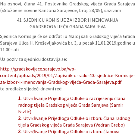
Na osnovi, člana 41. Poslovnika Gradskog vijeća Grada Sarajeva
(«Službene novine Kantona Sarajevo», broj: 28/09), sazivam
41. SJEDNICU KOMISIJE ZA IZBOR I IMENOVANJA
GRADSKOG VIJEĆA GRADA SARAJEVA
Sjednica Komisije će se održati u Maloj sali Gradskog vijeća Grada
Sarajeva Ulica H. Kreševljakovića br. 3, u petak 11.01.2019.godine u
11.00 sati
Uz poziv za sjednicu dostavlja se:
http://gradskovijece.sarajevo.ba/wp-
content/uploads/2019/01/Zapisnik-o-radu-40.-sjednice-Komisije-
za-izbor-i-imenovanja-Gradskog-vijeća-Grada-Sarajeva.pdf
te predlaže sljedeći dnevni red:
1.
Utvrđivanje Prijedloga Odluke o razriješenju člana
radnog tijela Gradskog vijeća Grada Sarajeva (Samir
Fazlić)
2.
Utvrđivanje Prijedloga Odluke o izboru člana radnog
tijela Gradskog vijeća Grada Sarajeva (Vedran Grebo)
3.
Utvrđivanje Prijedloga Odluke o izboru članova