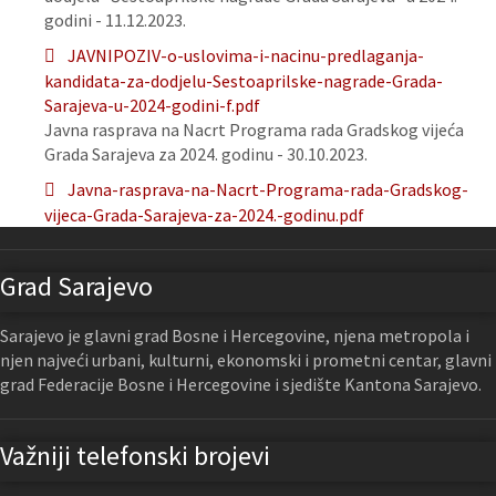
godini - 11.12.2023.
JAVNIPOZIV-o-uslovima-i-nacinu-predlaganja-
kandidata-za-dodjelu-Sestoaprilske-nagrade-Grada-
Sarajeva-u-2024-godini-f.pdf
Javna rasprava na Nacrt Programa rada Gradskog vijeća
Grada Sarajeva za 2024. godinu - 30.10.2023.
Javna-rasprava-na-Nacrt-Programa-rada-Gradskog-
vijeca-Grada-Sarajeva-za-2024.-godinu.pdf
Grad Sarajevo
Sarajevo je glavni grad Bosne i Hercegovine, njena metropola i
njen najveći urbani, kulturni, ekonomski i prometni centar, glavni
grad Federacije Bosne i Hercegovine i sjedište Kantona Sarajevo.
Važniji telefonski brojevi