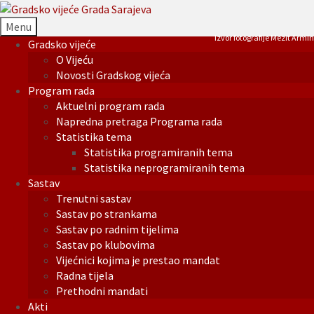
Menu
Izvor fotografije Mezit Armin
Gradsko vijeće
O Vijeću
Novosti Gradskog vijeća
Program rada
Aktuelni program rada
Napredna pretraga Programa rada
Statistika tema
Statistika programiranih tema
Statistika neprogramiranih tema
Sastav
Trenutni sastav
Sastav po strankama
Sastav po radnim tijelima
Sastav po klubovima
Vijećnici kojima je prestao mandat
Radna tijela
Prethodni mandati
Akti