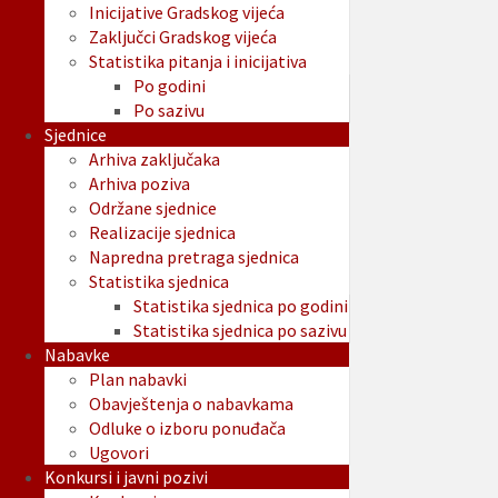
Inicijative Gradskog vijeća
Zaključci Gradskog vijeća
Statistika pitanja i inicijativa
Po godini
Po sazivu
Sjednice
Arhiva zaključaka
Arhiva poziva
Održane sjednice
Realizacije sjednica
Napredna pretraga sjednica
Statistika sjednica
Statistika sjednica po godini
Statistika sjednica po sazivu
Nabavke
Plan nabavki
Obavještenja o nabavkama
Odluke o izboru ponuđača
Ugovori
Konkursi i javni pozivi