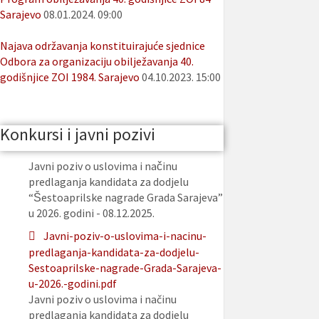
Sarajevo
08.01.2024. 09:00
Najava održavanja konstituirajuće sjednice
Odbora za organizaciju obilježavanja 40.
godišnjice ZOI 1984. Sarajevo
04.10.2023. 15:00
Konkursi i javni pozivi
Javni poziv o uslovima i načinu
predlaganja kandidata za dodjelu
“Šestoaprilske nagrade Grada Sarajeva”
u 2026. godini - 08.12.2025.
Javni-poziv-o-uslovima-i-nacinu-
predlaganja-kandidata-za-dodjelu-
Sestoaprilske-nagrade-Grada-Sarajeva-
u-2026.-godini.pdf
Javni poziv o uslovima i načinu
predlaganja kandidata za dodjelu