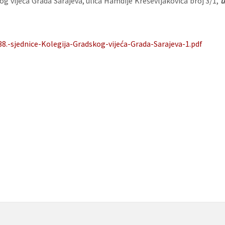
og vijeća Grada Sarajeva, ulica Hamdije Kreševljakovića broj 3/1,
8.-sjednice-Kolegija-Gradskog-vijeća-Grada-Sarajeva-1.pdf