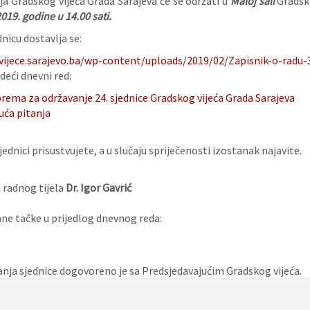
ja Gradskog vijeća Grada Sarajeva će se održati u
Maloj sali
Gradsk
019. godine u 14.00 sati.
nicu dostavlja se:
vijece.sarajevo.ba/wp-content/uploads/2019/02/Zapisnik-o-radu-3
deći dnevni red:
rema za održavanje 24. sjednice Gradskog vijeća Grada Sarajeva
uća pitanja
ednici prisustvujete, a u slučaju spriječenosti izostanak najavite.
 radnog tijela
Dr. Igor Gavrić
e tačke u prijedlog dnevnog reda:
nja sjednice dogovoreno je sa Predsjedavajućim Gradskog vijeća.