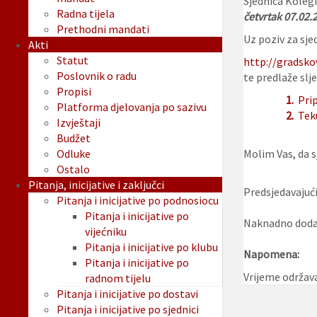
Sjednica Kolegi
Radna tijela
četvrtak 07.02.2
Prethodni mandati
Uz poziv za sjed
Akti
Statut
http://gradsko
Poslovnik o radu
te predlaže slje
Propisi
1.
Prip
Platforma djelovanja po sazivu
2.
Tek
Izvještaji
Budžet
Odluke
Molim Vas, da sj
Ostalo
Pitanja, inicijative i zaključci
Predsjedavajući
Pitanja i inicijative po podnosiocu
Pitanja i inicijative po
Naknadno dodan
vijećniku
Pitanja i inicijative po klubu
Napomena:
Pitanja i inicijative po
Vrijeme održava
radnom tijelu
Pitanja i inicijative po dostavi
Pitanja i inicijative po sjednici