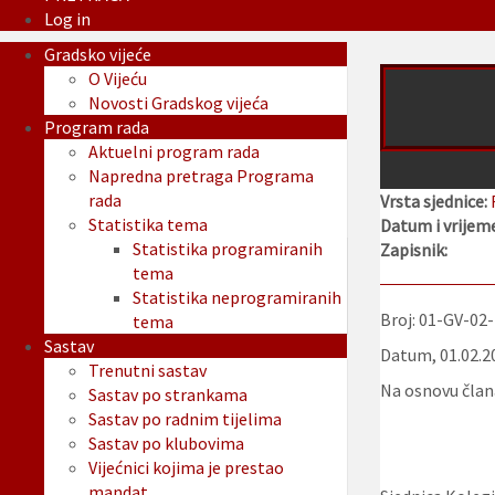
Log in
Gradsko vijeće
O Vijeću
Novosti Gradskog vijeća
Program rada
Aktuelni program rada
Napredna pretraga Programa
rada
Vrsta sjednice:
Statistika tema
Datum i vrijeme
Statistika programiranih
Zapisnik:
tema
Statistika neprogramiranih
Broj: 01-GV-02
tema
Sastav
Datum, 01.02.2
Trenutni sastav
Na osnovu člana
Sastav po strankama
Sastav po radnim tijelima
Sastav po klubovima
Vijećnici kojima je prestao
mandat