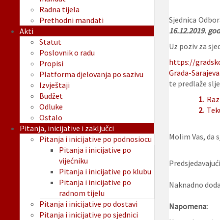
Radna tijela
Sjednica Odbora
Prethodni mandati
16.12.
2019. god
Akti
Statut
Uz poziv za sjed
Poslovnik o radu
https://gradsk
Propisi
Grada-Sarajeva
Platforma djelovanja po sazivu
te predlaže slje
Izvještaji
Budžet
1.
Raz
Odluke
2.
Tek
Ostalo
Pitanja, inicijative i zaključci
Molim Vas, da sj
Pitanja i inicijative po podnosiocu
Pitanja i inicijative po
vijećniku
Predsjedavajući
Pitanja i inicijative po klubu
Pitanja i inicijative po
Naknadno dodan
radnom tijelu
Pitanja i inicijative po dostavi
Napomena:
Pitanja i inicijative po sjednici