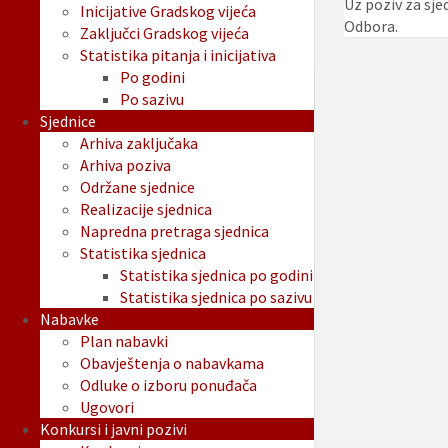
Uz poziv za sje
Inicijative Gradskog vijeća
Odbora.
Zaključci Gradskog vijeća
Statistika pitanja i inicijativa
Po godini
Po sazivu
Sjednice
Arhiva zaključaka
Arhiva poziva
Održane sjednice
Realizacije sjednica
Napredna pretraga sjednica
Statistika sjednica
Statistika sjednica po godini
Statistika sjednica po sazivu
Nabavke
Plan nabavki
Obavještenja o nabavkama
Odluke o izboru ponuđača
Ugovori
Konkursi i javni pozivi