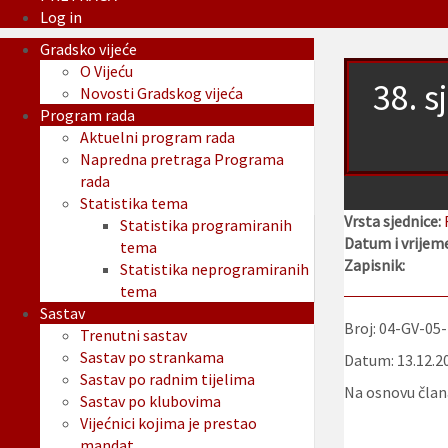
Log in
Gradsko vijeće
O Vijeću
38. s
Novosti Gradskog vijeća
Program rada
Aktuelni program rada
Napredna pretraga Programa
rada
Statistika tema
Vrsta sjednice:
Statistika programiranih
Datum i vrijeme
tema
Zapisnik:
Statistika neprogramiranih
tema
Sastav
Broj: 04-GV-05
Trenutni sastav
Sastav po strankama
Datum: 13.12.2
Sastav po radnim tijelima
Na osnovu člana
Sastav po klubovima
Vijećnici kojima je prestao
mandat