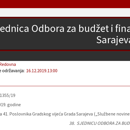
jednica Odbora za budžet i fi
Sarajev
Redovna
 održavanja:
16.12.2019.
13:00
-1355/19
019. godine
 41. Poslovnika Gradskog vijeća Grada Sarajeva („Službene novine
38. SJEDNICU
ODBORA ZA BUDŽ