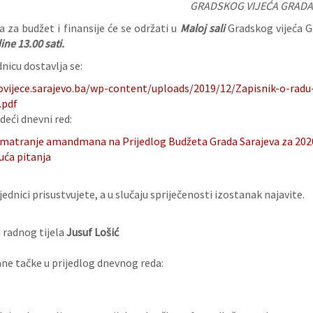
GRADSKOG VIJEĆA GRADA
 za budžet i finansije će se održati u
Maloj sali
Gradskog vijeća Gr
ine 13.00 sati.
nicu dostavlja se:
ovijece.sarajevo.ba/wp-content/uploads/2019/12/Zapisnik-o-radu-
.pdf
deći dnevni red:
matranje amandmana na Prijedlog Budžeta Grada Sarajeva za 2020
uća pitanja
ednici prisustvujete, a u slučaju spriječenosti izostanak najavite.
 radnog tijela
Jusuf Lošić
e tačke u prijedlog dnevnog reda: