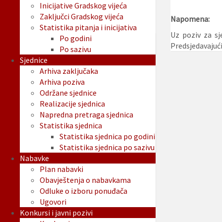
Inicijative Gradskog vijeća
Zaključci Gradskog vijeća
Napomena:
Statistika pitanja i inicijativa
Uz poziv za sj
Po godini
Predsjedavajuć
Po sazivu
Sjednice
Arhiva zaključaka
Arhiva poziva
Održane sjednice
Realizacije sjednica
Napredna pretraga sjednica
Statistika sjednica
Statistika sjednica po godini
Statistika sjednica po sazivu
Nabavke
Plan nabavki
Obavještenja o nabavkama
Odluke o izboru ponuđača
Ugovori
Konkursi i javni pozivi