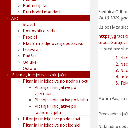
Radna tijela
Sjednica Odbora
Prethodni mandati
14.10.
2019. god
Akti
Statut
Uz poziv za sjed
Poslovnik o radu
https://gradsk
Propisi
Grada-Sarajeva
Platforma djelovanja po sazivu
te predlaže slje
Izvještaji
Budžet
1.
Nac
Odluke
2.
Nac
Ostalo
3.
Nac
Pitanja, inicijative i zaključci
4.
Info
Pitanja i inicijative po podnosiocu
5.
Tek
Pitanja i inicijative po
vijećniku
Molim Vas, da sj
Pitanja i inicijative po klubu
Pitanja i inicijative po
radnom tijelu
Predsjedavajući
Pitanja i inicijative po dostavi
Pitanja i inicijative po sjednici
Naknadno dodan