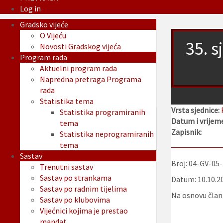
Log in
Gradsko vijeće
O Vijeću
35. s
Novosti Gradskog vijeća
Program rada
Aktuelni program rada
Napredna pretraga Programa
rada
Statistika tema
Vrsta sjednice:
Statistika programiranih
Datum i vrijeme
tema
Zapisnik:
Statistika neprogramiranih
tema
Sastav
Broj: 04-GV-05
Trenutni sastav
Sastav po strankama
Datum: 10.10.2
Sastav po radnim tijelima
Na osnovu člana
Sastav po klubovima
Vijećnici kojima je prestao
mandat