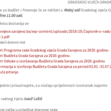
GRADSKOG VIJEĆA GRADA
 za budžet i finansije će se održati u
Maloj sali
Gradskog vijeća Gr
ine 11.00 sati.
nicu dostavlja se:
ovijece.sarajevo.ba/wp-content/uploads/2019/10/Zapisnik-o-radu-
-1.pdf
deći dnevni red:
rt Programa rada Gradskog vijeća Grada Sarajeva za 2020. godinu
rt Budžeta Grada Sarajeva za 2020. godinu
rt Odluke o izvršavanju Budžeta Grada Sarajeva za 2020. godinu
rmacija o izvršenju Budžeta Grada Sarajeva za period 01.01.-31.07.
uća pitanja
ednici prisustvujete, a u slučaju spriječenosti izostanak najavite.
 radnog tijela
Jusuf Lošić
e tačke u prijedlog dnevnog reda: