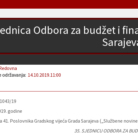
jednica Odbora za budžet i fi
Sarajev
Redovna
 održavanja:
14.10.2019.
11:00
-1043/19
019. godine
 41. Poslovnika Gradskog vijeća Grada Sarajeva („Službene novine
35.
SJEDNICU
ODBORA ZA BUDŽ