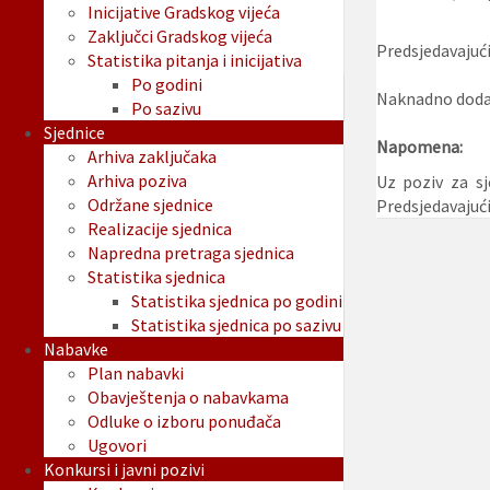
Inicijative Gradskog vijeća
Zaključci Gradskog vijeća
Predsjedavajući
Statistika pitanja i inicijativa
Po godini
Naknadno dodan
Po sazivu
Sjednice
Napomena:
Arhiva zaključaka
Arhiva poziva
Uz poziv za sj
Održane sjednice
Predsjedavajuć
Realizacije sjednica
Napredna pretraga sjednica
Statistika sjednica
Statistika sjednica po godini
Statistika sjednica po sazivu
Nabavke
Plan nabavki
Obavještenja o nabavkama
Odluke o izboru ponuđača
Ugovori
Konkursi i javni pozivi