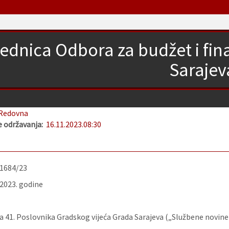
jednica Odbora za budžet i fi
Sarajev
Redovna
 održavanja:
16.11.2023.
08:30
-1684/23
.2023. godine
 41. Poslovnika Gradskog vijeća Grada Sarajeva („Službene novine K