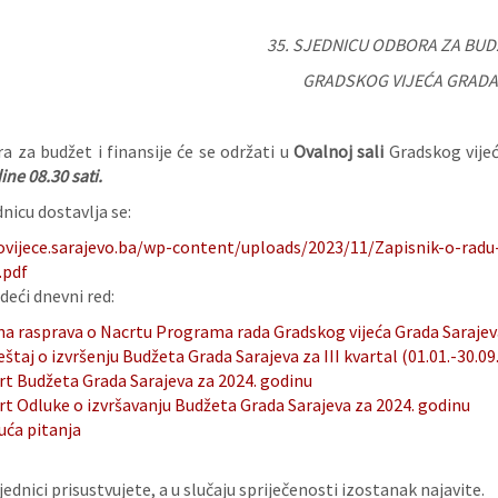
35. SJEDNICU
ODBORA ZA BUDŽ
GRADSKOG VIJEĆA GRADA
a za budžet i finansije će se održati u
Ovalnoj sali
Gradskog vijeć
ine 08.30 sati.
nicu dostavlja se:
ovijece.sarajevo.ba/wp-content/uploads/2023/11/Zapisnik-o-radu-
.pdf
deći dnevni red:
na rasprava o Nacrtu Programa rada Gradskog vijeća Grada Sarajev
eštaj o izvršenju Budžeta Grada Sarajeva za III kvartal (01.01.-30.09
rt Budžeta Grada Sarajeva za 2024. godinu
rt Odluke o izvršavanju Budžeta Grada Sarajeva za 2024. godinu
uća pitanja
ednici prisustvujete, a u slučaju spriječenosti izostanak najavite.