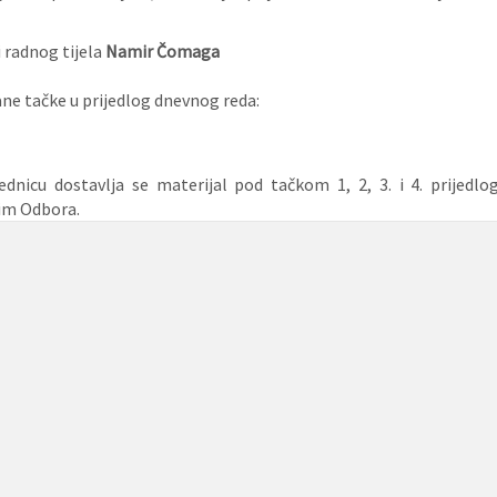
 radnog tijela
Namir Čomaga
e tačke u prijedlog dnevnog reda:
ednicu dostavlja se materijal pod tačkom 1, 2, 3. i 4. prijedl
im Odbora.