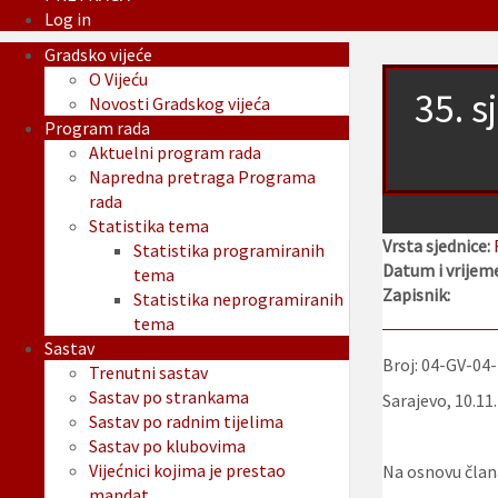
Log in
Gradsko vijeće
O Vijeću
35. s
Novosti Gradskog vijeća
Program rada
Aktuelni program rada
Napredna pretraga Programa
rada
Statistika tema
Vrsta sjednice:
Statistika programiranih
Datum i vrijeme
tema
Zapisnik:
Statistika neprogramiranih
tema
Sastav
Broj: 04-GV-04
Trenutni sastav
Sastav po strankama
Sarajevo, 10.11
Sastav po radnim tijelima
Sastav po klubovima
Vijećnici kojima je prestao
Na osnovu člana
mandat