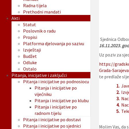
Radna tijela
Prethodni mandati
Akti
Statut
Poslovnik o radu
Propisi
Sjednica Odbor
Platforma djelovanja po sazivu
16.11.2023. god
Izvještaji
Uz poziv za sjed
Budžet
Odluke
https://gradsk
Ostalo
Grada-Sarajeva
Pitanja, inicijative i zaključci
te predlaže slje
Pitanja i inicijative po podnosiocu
1.
Jav
Pitanja i inicijative po
2.
Izvj
vijećniku
3.
Nac
Pitanja i inicijative po klubu
4.
Nac
Pitanja i inicijative po
5.
Tek
radnom tijelu
Pitanja i inicijative po dostavi
Pitanja i inicijative po sjednici
Molim Vas, da sj