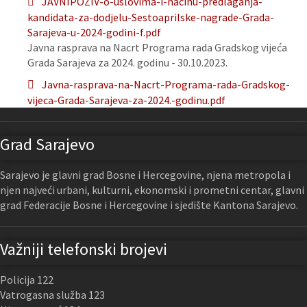
JAVNIPOZIV-o-uslovima-i-nacinu-predlaganja-
kandidata-za-dodjelu-Sestoaprilske-nagrade-Grada-
Sarajeva-u-2024-godini-f.pdf
Javna rasprava na Nacrt Programa rada Gradskog vijeća
Grada Sarajeva za 2024. godinu - 30.10.2023.
Javna-rasprava-na-Nacrt-Programa-rada-Gradskog-
vijeca-Grada-Sarajeva-za-2024.-godinu.pdf
Grad Sarajevo
Sarajevo je glavni grad Bosne i Hercegovine, njena metropola i
njen najveći urbani, kulturni, ekonomski i prometni centar, glavni
grad Federacije Bosne i Hercegovine i sjedište Kantona Sarajevo.
Važniji telefonski brojevi
Policija 122
Vatrogasna služba 123