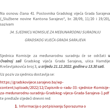
Na osnovu člana 41. Poslovnika Gradskog vijeća Grada Sarajeva
(„Službene novine Kantona Sarajevo“, br. 28/09, 11/20 i 19/20),
sazivam
34. SJEDNICU KOMISIJE ZA MEĐUNARODNU SURADNJU
GRADSKOG VIJEĆA GRADA SARAJEVA
Sjednica Komisije za međunarodnu suradnju će se održati
u
Ovalnoj sali
Gradskog vijeća Grada Sarajeva, ulica Hamdij
Kreševljakovića broj 3,
u srijedu 21.12.
2022. godine
u 13.30 sati.
Uz poziv za sjednicu dostavlja se:
https://gradskovijece.sarajevo.ba/wp-
content/uploads/2022/12/Zapisnik-o-radu-33.-sjednice-Komisije-
za-medunarodnu-suradnju-Gradskog-vijeca-Grada-Sarajeva-1.pdf
te predlaže sljedeći dnevni red:
1.
Informacija o potpisivanju Sporazuma o