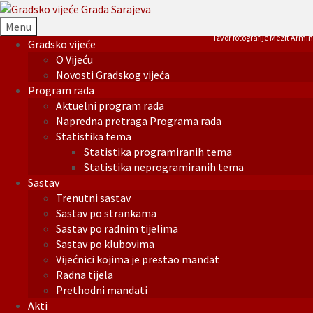
Menu
Izvor fotografije Mezit Armin
Gradsko vijeće
O Vijeću
Novosti Gradskog vijeća
Program rada
Aktuelni program rada
Napredna pretraga Programa rada
Statistika tema
Statistika programiranih tema
Statistika neprogramiranih tema
Sastav
Trenutni sastav
Sastav po strankama
Sastav po radnim tijelima
Sastav po klubovima
Vijećnici kojima je prestao mandat
Radna tijela
Prethodni mandati
Akti