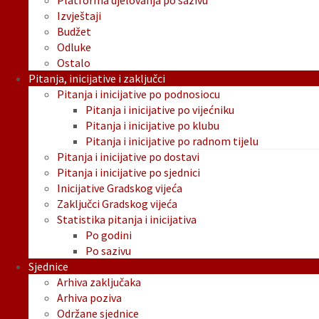
Platforma djelovanja po sazivu
Izvještaji
Budžet
Odluke
Ostalo
Pitanja, inicijative i zaključci
Pitanja i inicijative po podnosiocu
Pitanja i inicijative po vijećniku
Pitanja i inicijative po klubu
Pitanja i inicijative po radnom tijelu
Pitanja i inicijative po dostavi
Pitanja i inicijative po sjednici
Inicijative Gradskog vijeća
Zaključci Gradskog vijeća
Statistika pitanja i inicijativa
Po godini
Po sazivu
Sjednice
Arhiva zaključaka
Arhiva poziva
Održane sjednice