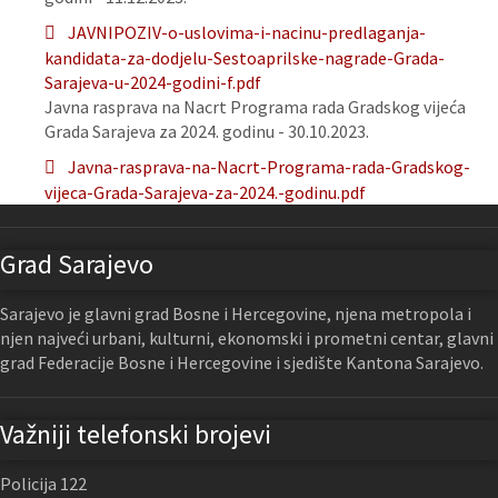
JAVNIPOZIV-o-uslovima-i-nacinu-predlaganja-
kandidata-za-dodjelu-Sestoaprilske-nagrade-Grada-
Sarajeva-u-2024-godini-f.pdf
Javna rasprava na Nacrt Programa rada Gradskog vijeća
Grada Sarajeva za 2024. godinu - 30.10.2023.
Javna-rasprava-na-Nacrt-Programa-rada-Gradskog-
vijeca-Grada-Sarajeva-za-2024.-godinu.pdf
Grad Sarajevo
Sarajevo je glavni grad Bosne i Hercegovine, njena metropola i
njen najveći urbani, kulturni, ekonomski i prometni centar, glavni
grad Federacije Bosne i Hercegovine i sjedište Kantona Sarajevo.
Važniji telefonski brojevi
Policija 122