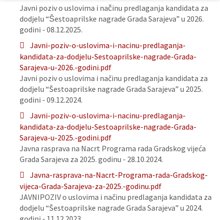
Javni poziv o uslovima i načinu predlaganja kandidata za
dodjelu “Šestoaprilske nagrade Grada Sarajeva” u 2026.
godini - 08.12.2025.
Javni-poziv-o-uslovima-i-nacinu-predlaganja-
kandidata-za-dodjelu-Sestoaprilske-nagrade-Grada-
Sarajeva-u-2026.-godini.pdf
Javni poziv o uslovima i načinu predlaganja kandidata za
dodjelu “Šestoaprilske nagrade Grada Sarajeva” u 2025.
godini - 09.12.2024.
Javni-poziv-o-uslovima-i-nacinu-predlaganja-
kandidata-za-dodjelu-Sestoaprilske-nagrade-Grada-
Sarajeva-u-2025.-godini.pdf
Javna rasprava na Nacrt Programa rada Gradskog vijeća
Grada Sarajeva za 2025. godinu - 28.10.2024.
Javna-rasprava-na-Nacrt-Programa-rada-Gradskog-
vijeca-Grada-Sarajeva-za-2025.-godinu.pdf
JAVNIPOZIV o uslovima i načinu predlaganja kandidata za
dodjelu “Šestoaprilske nagrade Grada Sarajeva” u 2024.
godini - 11.12.2023.