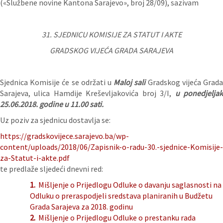
(«Službene novine Kantona Sarajevo», broj 28/09), sazivam
31. SJEDNICU KOMISIJE ZA STATUT I AKTE
GRADSKOG VIJEĆA GRADA SARAJEVA
Sjednica Komisije će se održati u
Maloj sali
Gradskog vijeća Grad
Sarajeva, ulica Hamdije Kreševljakovića broj 3/I,
u ponedjelja
25.06.2018. godine u 11.00 sati.
Uz poziv za sjednicu dostavlja se:
https://gradskovijece.sarajevo.ba/wp-
content/uploads/2018/06/Zapisnik-o-radu-30.-sjednice-Komisije-
za-Statut-i-akte.pdf
te predlaže sljedeći dnevni red:
1.
Mišljenje o Prijedlogu Odluke o davanju saglasnosti na
Odluku o preraspodjeli sredstava planiranih u Budžetu
Grada Sarajeva za 2018. godinu
2.
Mišljenje o Prijedlogu Odluke o prestanku rada