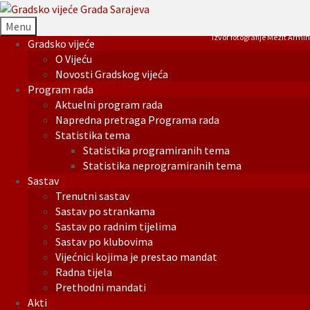
Menu
Izvor fotografije Mezit Armin
Gradsko vijeće
O Vijeću
Novosti Gradskog vijeća
Program rada
Aktuelni program rada
Napredna pretraga Programa rada
Statistika tema
Statistika programiranih tema
Statistika neprogramiranih tema
Sastav
Trenutni sastav
Sastav po strankama
Sastav po radnim tijelima
Sastav po klubovima
Vijećnici kojima je prestao mandat
Radna tijela
Prethodni mandati
Akti