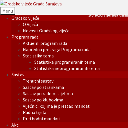
Menu
Izvor fotografije Mezit Armin
Gradsko vijeće
O Vijeću
Novosti Gradskog vijeća
Program rada
Aktuelni program rada
Napredna pretraga Programa rada
Statistika tema
Statistika programiranih tema
Statistika neprogramiranih tema
Sastav
Trenutni sastav
Sastav po strankama
Sastav po radnim tijelima
Sastav po klubovima
Vijećnici kojima je prestao mandat
Radna tijela
Prethodni mandati
Akti