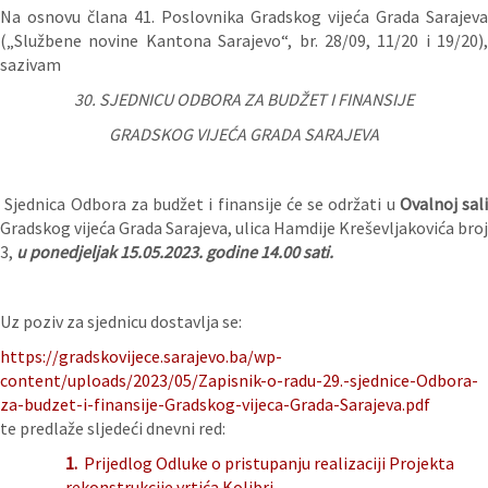
Na osnovu člana 41. Poslovnika Gradskog vijeća Grada Sarajeva
(„Službene novine Kantona Sarajevo“, br. 28/09, 11/20 i 19/20),
sazivam
30. SJEDNICU
ODBORA ZA BUDŽET I FINANSIJE
GRADSKOG VIJEĆA GRADA SARAJEVA
Sjednica Odbora za budžet i finansije će se održati u
Ovalnoj sali
Gradskog vijeća Grada Sarajeva, ulica Hamdije Kreševljakovića broj
3,
u ponedjeljak 15.05.2023. godine 14.00 sati.
Uz poziv za sjednicu dostavlja se:
https://gradskovijece.sarajevo.ba/wp-
content/uploads/2023/05/Zapisnik-o-radu-29.-sjednice-Odbora-
za-budzet-i-finansije-Gradskog-vijeca-Grada-Sarajeva.pdf
te predlaže sljedeći dnevni red:
1.
Prijedlog Odluke o pristupanju realizaciji Projekta
rekonstrukcije vrtića Kolibri