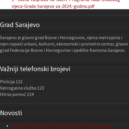
vijeca-Grada-Sarajeva-za-2024.-godinu.pdf
Grad Sarajevo
Sarajevo je glavni grad Bosne i Hercegovine, njena metropola i
njen najveći urbani, kulturni, ekonomski i prometni centar, glavni
grad Federacije Bosne i Hercegovine i sjedište Kantona Sarajevo.
Važniji telefonski brojevi
Policija 122
Vatrogasna služba 123
Hitna pomoć 124
Novosti
Održana 13. sjednica Gradskog vijeća Grada Sarajeva