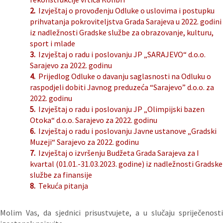
2.
Izvještaj o provođenju Odluke o uslovima i postupku
prihvatanja pokroviteljstva Grada Sarajeva u 2022. godini
iz nadležnosti Gradske službe za obrazovanje, kulturu,
sport i mlade
3.
Izvještaj o radu i poslovanju JP „SARAJEVO“ d.o.o.
Sarajevo za 2022. godinu
4.
Prijedlog Odluke o davanju saglasnosti na Odluku o
raspodjeli dobiti Javnog preduzeća “Sarajevo” d.o.o. za
2022. godinu
5.
Izvještaj o radu i poslovanju JP „Olimpijski bazen
Otoka“ d.o.o. Sarajevo za 2022. godinu
6.
Izvještaj o radu i poslovanju Javne ustanove „Gradski
Muzeji“ Sarajevo za 2022. godinu
7.
Izvještaj o izvršenju Budžeta Grada Sarajeva za I
kvartal (01.01.-31.03.2023. godine) iz nadležnosti Gradske
službe za finansije
8.
Tekuća pitanja
Molim Vas, da sjednici prisustvujete, a u slučaju spriječenosti