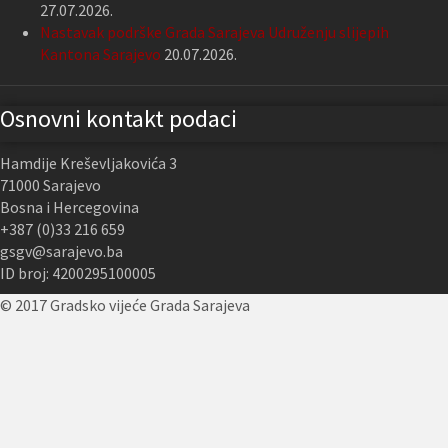
27.07.2026.
Nastavak podrške Grada Sarajeva Udruženju slijepih
Kantona Sarajevo
20.07.2026.
Osnovni kontakt podaci
Hamdije Kreševljakovića 3
71000 Sarajevo
Bosna i Hercegovina
+387 (0)33 216 659
gsgv@sarajevo.ba
ID broj: 4200295100005
© 2017 Gradsko vijeće Grada Sarajeva