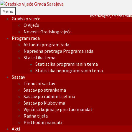
Menu
Izvor fotografije Mezit Armin
Gradsko vijeće
O Vijeću
Novosti Gradskog vijeća
Program rada
Aktuelni program rada
Napredna pretraga Programa rada
Statistika tema
Statistika programiranih tema
Statistika neprogramiranih tema
Sastav
Trenutni sastav
Sastav po strankama
Sastav po radnim tijelima
Sastav po klubovima
Vijećnici kojima je prestao mandat
Radna tijela
Prethodni mandati
Akti