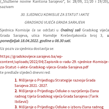
(„Službene novine Kantona Sarajevo“, br. 28/09, 11/20 i 19/20),
sazivam
30. SJEDNICU KOMISIJE ZA STATUT I AKTE
GRADSKOG VIJEĆA GRADA SARAJEVA
Sjednica Komisije će se održati u
Ovalnoj sali
Gradskog vijeć
Grada Sarajeva, ulica Hamdije Kreševljakovića broj 3
,
ponedjeljak 18.04.2022. godine u 08.30 sati.
Uz poziv za sjednicu dostavlja se:
https://gradskovijece.sarajevo.ba/wp-
content/uploads/2022/04/Zapisnik-o-radu-29.-sjednice-Komisije-
za-Statut-i-akte-Gradskog-vijeca-Grada-Sarajeva.pdf
te predlaže sljedeći dnevni red:
1.
Mišljenje o Prijedlogu Strategije razvoja Grada
Sarajeva 2021.-2027.
2.
Mišljenje o Prijedlogu Odluke o razrješenju člana
radnog tijela Gradskog vijeća Grada Sarajeva (Tarik
Ibišević)
3.
Mišljenje o Prijedlogu Odluke o izboru člana radnog