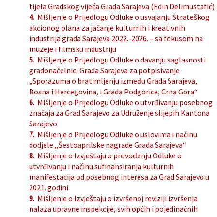
tijela Gradskog vijeća Grada Sarajeva (Edin Delimustafić)
4.
Mišljenje o Prijedlogu Odluke o usvajanju Strateškog
akcionog plana za jačanje kulturnih i kreativnih
industrija grada Sarajeva 2022.-2026. – sa fokusom na
muzeje i filmsku industriju
5.
Mišljenje o Prijedlogu Odluke o davanju saglasnosti
gradonačelnici Grada Sarajeva za potpisivanje
„Sporazuma o bratimljenju između Grada Sarajeva,
Bosna i Hercegovina, i Grada Podgorice, Crna Gora“
6.
Mišljenje o Prijedlogu Odluke o utvrđivanju posebnog
značaja za Grad Sarajevo za Udruženje slijepih Kantona
Sarajevo
7.
Mišljenje o Prijedlogu Odluke o uslovima i načinu
dodjele „Šestoaprilske nagrade Grada Sarajeva“
8.
Mišljenje o Izvještaju o provođenju Odluke o
utvrđivanju i načinu sufinansiranja kulturnih
manifestacija od posebnog interesa za Grad Sarajevo u
2021. godini
9.
Mišljenje o Izvještaju o izvršenoj reviziji izvršenja
nalaza upravne inspekcije, svih općih i pojedinačnih