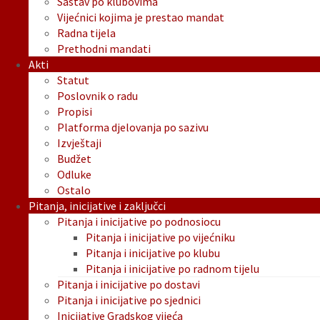
Sastav po klubovima
Vijećnici kojima je prestao mandat
Radna tijela
Prethodni mandati
Akti
Statut
Poslovnik o radu
Propisi
Platforma djelovanja po sazivu
Izvještaji
Budžet
Odluke
Ostalo
Pitanja, inicijative i zaključci
Pitanja i inicijative po podnosiocu
Pitanja i inicijative po vijećniku
Pitanja i inicijative po klubu
Pitanja i inicijative po radnom tijelu
Pitanja i inicijative po dostavi
Pitanja i inicijative po sjednici
Inicijative Gradskog vijeća