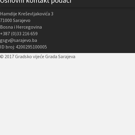
Osnovni kontakt podaci
Hamdije Kreševljakovića 3
71000 Sarajevo
Bosna i Hercegovina
+387 (0)33 216 659
gsgv@sarajevo.ba
ID broj: 4200295100005
© 2017 Gradsko vijeće Grada Sarajeva