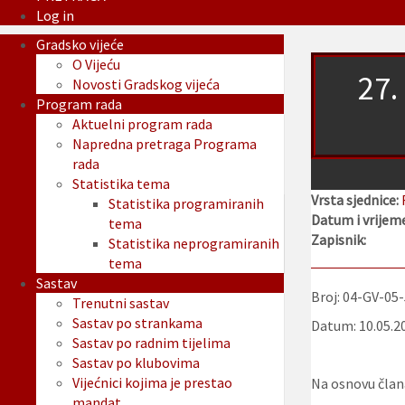
Log in
Gradsko vijeće
O Vijeću
27.
Novosti Gradskog vijeća
Program rada
Aktuelni program rada
Napredna pretraga Programa
rada
Statistika tema
Vrsta sjednice:
Statistika programiranih
Datum i vrijeme
tema
Zapisnik:
Statistika neprogramiranih
tema
Sastav
Broj: 04-GV-05
Trenutni sastav
Sastav po strankama
Datum: 10.05.2
Sastav po radnim tijelima
Sastav po klubovima
Vijećnici kojima je prestao
Na osnovu člana
mandat