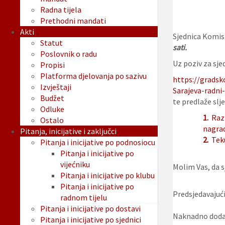
Radna tijela
Prethodni mandati
Akti
Sjednica Komisi
Statut
sati.
Poslovnik o radu
Uz poziv za sjed
Propisi
Platforma djelovanja po sazivu
https://gradsk
Izvještaji
Sarajeva-radni-
Budžet
te predlaže slje
Odluke
1.
Raz
Ostalo
nagrad
Pitanja, inicijative i zaključci
2.
Tek
Pitanja i inicijative po podnosiocu
Pitanja i inicijative po
vijećniku
Molim Vas, da sj
Pitanja i inicijative po klubu
Pitanja i inicijative po
Predsjedavajući
radnom tijelu
Pitanja i inicijative po dostavi
Naknadno dodan
Pitanja i inicijative po sjednici