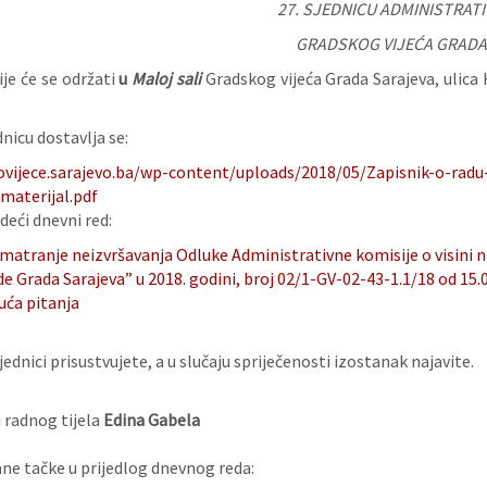
27. SJEDNICU ADMINISTRATI
GRADSKOG VIJEĆA GRADA
je će se održati
u
Maloj sali
Gradskog vijeća Grada Sarajeva, ulica 
nicu dostavlja se:
ovijece.sarajevo.ba/wp-content/uploads/2018/05/Zapisnik-o-radu-
materijal.pdf
deći dnevni red:
matranje neizvršavanja Odluke Administrativne komisije o visini 
e Grada Sarajeva” u 2018. godini, broj 02/1-GV-02-43-1.1/18 od 15.
uća pitanja
ednici prisustvujete, a u slučaju spriječenosti izostanak najavite.
 radnog tijela
Edina Gabela
e tačke u prijedlog dnevnog reda: