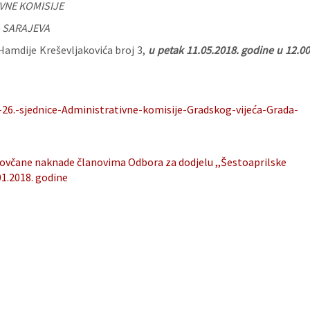
VNE KOMISIJE
 SARAJEVA
Hamdije Kreševljakovića broj 3,
u
petak 11
.05.2018. godine u 12.0
26.-sjednice-Administrativne-komisije-Gradskog-vijeća-Grada-
novčane naknade članovima Odbora za dodjelu ,,Šestoaprilske
01.2018. godine