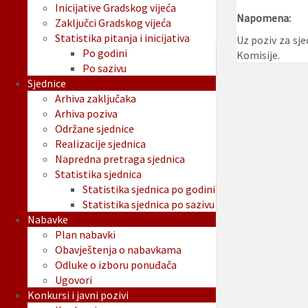
Inicijative Gradskog vijeća
Napomena:
Zaključci Gradskog vijeća
Statistika pitanja i inicijativa
Uz poziv za sj
Po godini
Komisije.
Po sazivu
Sjednice
Arhiva zaključaka
Arhiva poziva
Održane sjednice
Realizacije sjednica
Napredna pretraga sjednica
Statistika sjednica
Statistika sjednica po godini
Statistika sjednica po sazivu
Nabavke
Plan nabavki
Obavještenja o nabavkama
Odluke o izboru ponuđača
Ugovori
Konkursi i javni pozivi