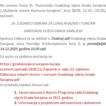
Na osnovu člana 41. Poslovnika Gradskog vijeća Grada Sarajeva
(„Službene novine Kantona Sarajevo“, broj 28/09, 11/20 i 19/20),
sazivam
24. SJEDNICU ODBORA ZA LOKALNI BIZNIS I TURIZAM
GRADSKOG VIJEĆA GRADA SARAJEVA
Sjednica Odbora će se održati u
Ovalnoj sali
Gradskog vijeća Grad
Sarajeva, ulica Hamdije Kreševljakovića broj 3,
u ponedjeljak
14.12.2020. godine 10.00 sati
.
Uz poziv za sjednicu dostavlja se:
https://gradskovijece.sarajevo.ba/wp-
content/uploads/2020/12/Zapisnik-o-radu-23.-sjednice-
Odboraza-lokalni-biznis-i-turizam-Gradskog-vijeća-Grada-
Sarajeva.pdf
te predlaže sljedeći dnevni red:
1.
Javna rasprava o Nacrtu Programa rada Gradskog
vijeća Grada Sarajeva za 2021. godinu
2.
Informacija o projektnim aktivnostima i dobivenim