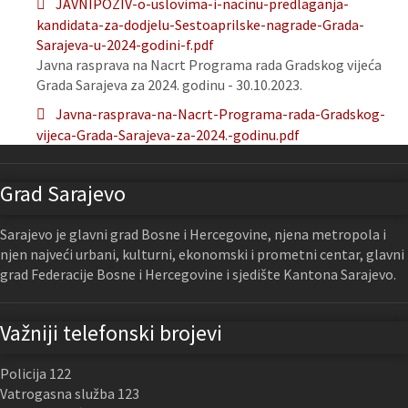
JAVNIPOZIV-o-uslovima-i-nacinu-predlaganja-
kandidata-za-dodjelu-Sestoaprilske-nagrade-Grada-
Sarajeva-u-2024-godini-f.pdf
Javna rasprava na Nacrt Programa rada Gradskog vijeća
Grada Sarajeva za 2024. godinu - 30.10.2023.
Javna-rasprava-na-Nacrt-Programa-rada-Gradskog-
vijeca-Grada-Sarajeva-za-2024.-godinu.pdf
Grad Sarajevo
Sarajevo je glavni grad Bosne i Hercegovine, njena metropola i
njen najveći urbani, kulturni, ekonomski i prometni centar, glavni
grad Federacije Bosne i Hercegovine i sjedište Kantona Sarajevo.
Važniji telefonski brojevi
Policija 122
Vatrogasna služba 123