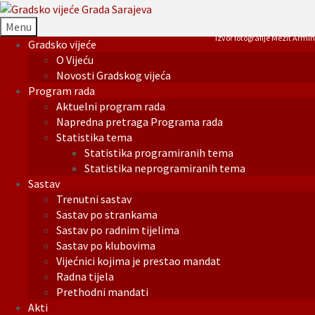
Menu
Izvor fotografije Mezit Armin
Gradsko vijeće
O Vijeću
Novosti Gradskog vijeća
Program rada
Aktuelni program rada
Napredna pretraga Programa rada
Statistika tema
Statistika programiranih tema
Statistika neprogramiranih tema
Sastav
Trenutni sastav
Sastav po strankama
Sastav po radnim tijelima
Sastav po klubovima
Vijećnici kojima je prestao mandat
Radna tijela
Prethodni mandati
Akti