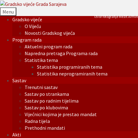
Menu
Izvor fotografije Mezit Armin
Gradsko vijeće
O Vijeću
Novosti Gradskog vijeća
Program rada
Aktuelni program rada
Napredna pretraga Programa rada
Statistika tema
Statistika programiranih tema
Statistika neprogramiranih tema
Sastav
Trenutni sastav
Sastav po strankama
Sastav po radnim tijelima
Sastav po klubovima
Vijećnici kojima je prestao mandat
Radna tijela
Prethodni mandati
Akti