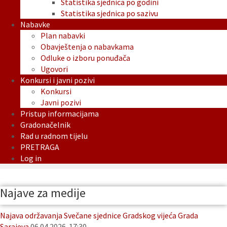
Statistika sjednica po godini
Statistika sjednica po sazivu
Nabavke
Plan nabavki
Obavještenja o nabavkama
Odluke o izboru ponuđača
Ugovori
Konkursi i javni pozivi
Konkursi
Javni pozivi
Pristup informacijama
Gradonačelnik
Rad u radnom tijelu
PRETRAGA
Log in
Najave za medije
Najava održavanja Svečane sjednice Gradskog vijeća Grada
Sarajeva
06.04.2026. 17:30