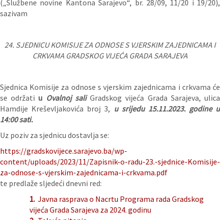
(„Službene novine Kantona Sarajevo“, br. 28/09, 11/20 i 19/20),
sazivam
24. SJEDNICU KOMISIJE ZA ODNOSE S VJERSKIM ZAJEDNICAMA I
CRKVAMA GRADSKOG VIJEĆA GRADA SARAJEVA
Sjednica Komisije za odnose s vjerskim zajednicama i crkvama će
se održati
u
Ovalnoj sali
Gradskog vijeća Grada Sarajeva, ulic
Hamdije Kreševljakovića broj 3,
u srijedu 15
.11.2023. godine u
14:00 sati.
Uz poziv za sjednicu dostavlja se:
https://gradskovijece.sarajevo.ba/wp-
content/uploads/2023/11/Zapisnik-o-radu-23.-sjednice-Komisije-
za-odnose-s-vjerskim-zajednicama-i-crkvama.pdf
te predlaže sljedeći dnevni red:
1.
Javna rasprava o Nacrtu Programa rada Gradskog
vijeća Grada Sarajeva za 2024. godinu