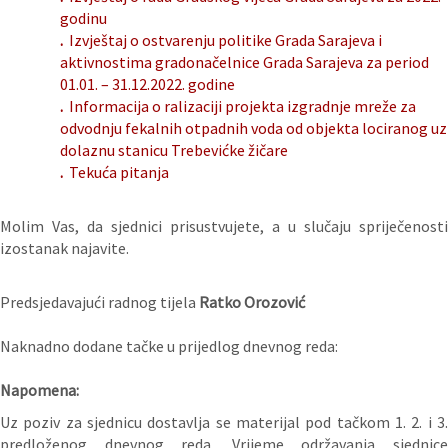
godinu
.
Izvještaj o ostvarenju politike Grada Sarajeva i
aktivnostima gradonačelnice Grada Sarajeva za period
01.01. – 31.12.2022. godine
.
Informacija o ralizaciji projekta izgradnje mreže za
odvodnju fekalnih otpadnih voda od objekta lociranog uz
dolaznu stanicu Trebevićke žičare
.
Tekuća pitanja
Molim Vas, da sjednici prisustvujete, a u slučaju spriječenosti
izostanak najavite.
Predsjedavajući radnog tijela
Ratko Orozović
Naknadno dodane tačke u prijedlog dnevnog reda:
Napomena:
Uz poziv za sjednicu dostavlja se materijal pod tačkom 1. 2. i 3.
predloženog dnevnog reda. Vrijeme održavanja sjednice