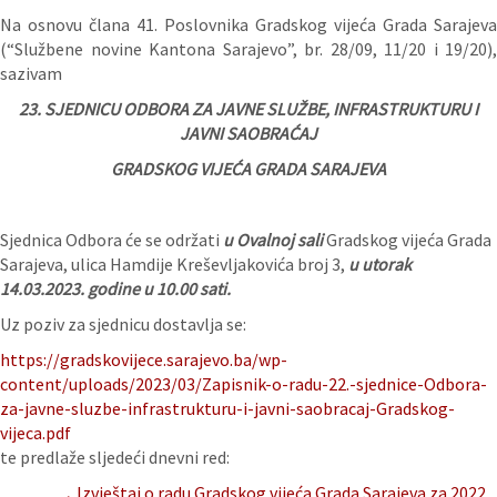
Na osnovu člana 41. Poslovnika Gradskog vijeća Grada Sarajeva
(“Službene novine Kantona Sarajevo”, br. 28/09, 11/20 i 19/20),
sazivam
23.
SJEDNICU ODBORA ZA JAVNE SLUŽBE, INFRASTRUKTURU I
JAVNI SAOBRAĆAJ
GRADSKOG VIJEĆA GRADA SARAJEVA
Sjednica Odbora će se održati
u Ovalnoj sali
Gradskog vijeća Grada
Sarajeva, ulica Hamdije Kreševljakovića broj 3,
u utorak
14.03.
2023. godine u 10.00 sati.
Uz poziv za sjednicu dostavlja se:
https://gradskovijece.sarajevo.ba/wp-
content/uploads/2023/03/Zapisnik-o-radu-22.-sjednice-Odbora-
za-javne-sluzbe-infrastrukturu-i-javni-saobracaj-Gradskog-
vijeca.pdf
te predlaže sljedeći dnevni red:
.
Izvještaj o radu Gradskog vijeća Grada Sarajeva za 2022.