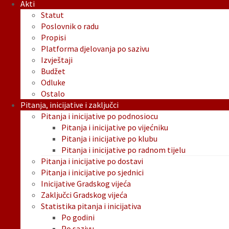
Akti
Statut
Poslovnik o radu
Propisi
Platforma djelovanja po sazivu
Izvještaji
Budžet
Odluke
Ostalo
Pitanja, inicijative i zaključci
Pitanja i inicijative po podnosiocu
Pitanja i inicijative po vijećniku
Pitanja i inicijative po klubu
Pitanja i inicijative po radnom tijelu
Pitanja i inicijative po dostavi
Pitanja i inicijative po sjednici
Inicijative Gradskog vijeća
Zaključci Gradskog vijeća
Statistika pitanja i inicijativa
Po godini
Po sazivu