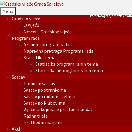
Menu
Izvor fotografije Mezit Armin
Gradsko vijeće
O Vijeću
Novosti Gradskog vijeća
Program rada
Aktuelni program rada
Napredna pretraga Programa rada
Statistika tema
Statistika programiranih tema
Statistika neprogramiranih tema
Sastav
Trenutni sastav
Sastav po strankama
Sastav po radnim tijelima
Sastav po klubovima
Vijećnici kojima je prestao mandat
Radna tijela
Prethodni mandati
Akti