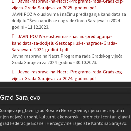
Javna-rasprava-na-Nacrt-Programa-rada-Gradskog-
vijeca-Grada-Sarajeva-za-2025.-godinu.pdf
JAVNIPOZIV o uslovima i načinu predlaganja kandidata za
dodjelu “Šestoaprilske nagrade Grada Sarajeva” u 2024.
godini - 11.12.2023.
JAVNIPOZIV-o-uslovima-i-nacinu-predlaganja-
kandidata-za-dodjelu-Sestoaprilske-nagrade-Grada-
Sarajeva-u-2024-godini-f.pdf
Javna rasprava na Nacrt Programa rada Gradskog vijeća
Grada Sarajeva za 2024. godinu - 30.10.2023.
Javna-rasprava-na-Nacrt-Programa-rada-Gradskog-
vijeca-Grada-Sarajeva-za-2024.-godinu.pdf
Grad Sarajevo
Sarajevo je glavni grad Bosne i Hercegovine, njena metropola i
njen najveći urbani, kulturni, ekonomski i prometni centar, glavni
grad Federacije Bosne i Hercegovine i sjedište Kantona Sarajevo.