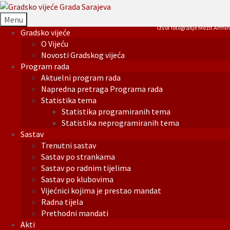
Menu
Izvor fotografije Mezit Armin
Gradsko vijeće
O Vijeću
Novosti Gradskog vijeća
Program rada
Aktuelni program rada
Napredna pretraga Programa rada
Statistika tema
Statistika programiranih tema
Statistika neprogramiranih tema
Sastav
Trenutni sastav
Sastav po strankama
Sastav po radnim tijelima
Sastav po klubovima
Vijećnici kojima je prestao mandat
Radna tijela
Prethodni mandati
Akti