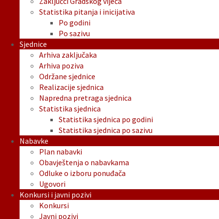
Zaključci Gradskog vijeća
Statistika pitanja i inicijativa
Po godini
Po sazivu
Sjednice
Arhiva zaključaka
Arhiva poziva
Održane sjednice
Realizacije sjednica
Napredna pretraga sjednica
Statistika sjednica
Statistika sjednica po godini
Statistika sjednica po sazivu
Nabavke
Plan nabavki
Obavještenja o nabavkama
Odluke o izboru ponuđača
Ugovori
Konkursi i javni pozivi
Konkursi
Javni pozivi