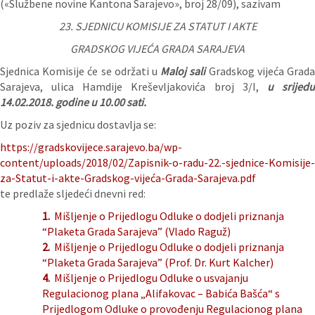
(«Službene novine Kantona Sarajevo», broj 28/09), sazivam
23. SJEDNICU KOMISIJE ZA STATUT I AKTE
GRADSKOG VIJEĆA GRADA SARAJEVA
Sjednica Komisije će se održati u
Maloj sali
Gradskog vijeća Grad
Sarajeva, ulica Hamdije Kreševljakovića broj 3/I,
u srijed
14.02.2018. godine u 10.00 sati.
Uz poziv za sjednicu dostavlja se:
https://gradskovijece.sarajevo.ba/wp-
content/uploads/2018/02/Zapisnik-o-radu-22.-sjednice-Komisije-
za-Statut-i-akte-Gradskog-vijeća-Grada-Sarajeva.pdf
te predlaže sljedeći dnevni red:
1.
Mišljenje o Prijedlogu Odluke o dodjeli priznanja
“Plaketa Grada Sarajeva” (Vlado Raguž)
2.
Mišljenje o Prijedlogu Odluke o dodjeli priznanja
“Plaketa Grada Sarajeva” (Prof. Dr. Kurt Kalcher)
4.
Mišljenje o Prijedlogu Odluke o usvajanju
Regulacionog plana „Alifakovac – Babića Bašća“ s
Prijedlogom Odluke o provođenju Regulacionog plana