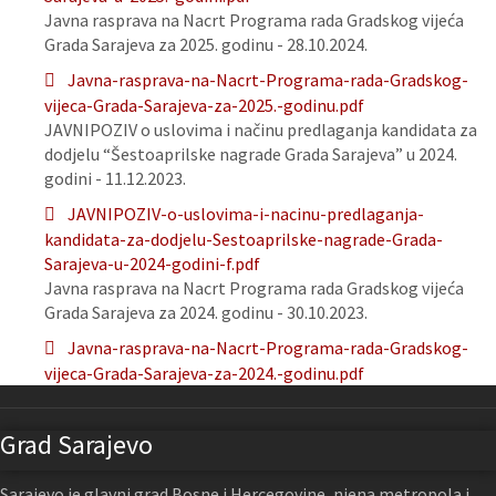
Javna rasprava na Nacrt Programa rada Gradskog vijeća
Grada Sarajeva za 2025. godinu - 28.10.2024.
Javna-rasprava-na-Nacrt-Programa-rada-Gradskog-
vijeca-Grada-Sarajeva-za-2025.-godinu.pdf
JAVNIPOZIV o uslovima i načinu predlaganja kandidata za
dodjelu “Šestoaprilske nagrade Grada Sarajeva” u 2024.
godini - 11.12.2023.
JAVNIPOZIV-o-uslovima-i-nacinu-predlaganja-
kandidata-za-dodjelu-Sestoaprilske-nagrade-Grada-
Sarajeva-u-2024-godini-f.pdf
Javna rasprava na Nacrt Programa rada Gradskog vijeća
Grada Sarajeva za 2024. godinu - 30.10.2023.
Javna-rasprava-na-Nacrt-Programa-rada-Gradskog-
vijeca-Grada-Sarajeva-za-2024.-godinu.pdf
Grad Sarajevo
Sarajevo je glavni grad Bosne i Hercegovine, njena metropola i