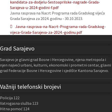
kandidata-za-dodjelu-Sestoaprilske-nagrade-Grada-
Sarajeva-u-2024-godini-f.pdf
Javna rasprava na Nacrt Programa rada Gradskog vijeća
Grada Sarajeva za 2024. godinu - 30.10.2023.
Javna-rasprava-na-Nacrt-Programa-rada-Gradskog-
vijeca-Grada-Sarajeva-za-2024.-godinu.pdf
Grad Sarajevo
Sarajevo je glavni grad Bosne i Hercegovine, njena metropola i
njen najveći urbani, kulturni, ekonomski i prometni centar, glavni
grad Federacije Bosne i Hercegovine i sjedište Kantona Sarajevo.
Važniji telefonski brojevi
Policija 122
Vatrogasna služba 123
Hitna pomoć 124