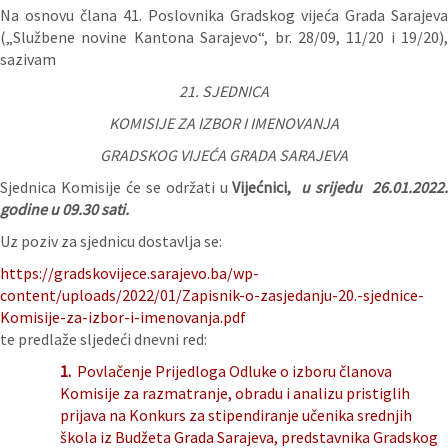
Na osnovu člana 41. Poslovnika Gradskog vijeća Grada Sarajeva
(„Službene novine Kantona Sarajevo“, br. 28/09, 11/20 i 19/20),
sazivam
21. SJEDNICA
KOMISIJE ZA IZBOR I IMENOVANJA
GRADSKOG VIJEĆA GRADA SARAJEVA
Sjednica Komisije će se održati u
Vijećnici,
u srijedu 26.01.2022
godine u 09.30 sati.
Uz poziv za sjednicu dostavlja se:
https://gradskovijece.sarajevo.ba/wp-
content/uploads/2022/01/Zapisnik-o-zasjedanju-20.-sjednice-
Komisije-za-izbor-i-imenovanja.pdf
te predlaže sljedeći dnevni red:
1.
Povlačenje Prijedloga Odluke o izboru članova
Komisije za razmatranje, obradu i analizu pristiglih
prijava na Konkurs za stipendiranje učenika srednjih
škola iz Budžeta Grada Sarajeva, predstavnika Gradskog