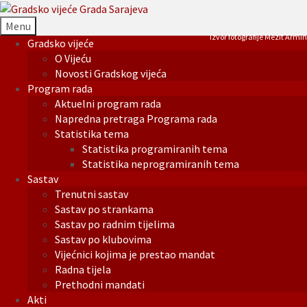
Menu
Izvor fotografije Mezit Armin
Gradsko vijeće
O Vijeću
Novosti Gradskog vijeća
Program rada
Aktuelni program rada
Napredna pretraga Programa rada
Statistika tema
Statistika programiranih tema
Statistika neprogramiranih tema
Sastav
Trenutni sastav
Sastav po strankama
Sastav po radnim tijelima
Sastav po klubovima
Vijećnici kojima je prestao mandat
Radna tijela
Prethodni mandati
Akti