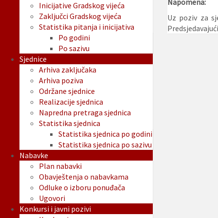
Napomena:
Inicijative Gradskog vijeća
Zaključci Gradskog vijeća
Uz poziv za sj
Statistika pitanja i inicijativa
Predsjedavajuć
Po godini
Po sazivu
Sjednice
Arhiva zaključaka
Arhiva poziva
Održane sjednice
Realizacije sjednica
Napredna pretraga sjednica
Statistika sjednica
Statistika sjednica po godini
Statistika sjednica po sazivu
Nabavke
Plan nabavki
Obavještenja o nabavkama
Odluke o izboru ponuđača
Ugovori
Konkursi i javni pozivi