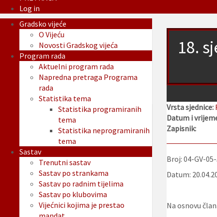
Log in
Gradsko vijeće
O Vijeću
18. s
Novosti Gradskog vijeća
Program rada
Aktuelni program rada
Napredna pretraga Programa
rada
Statistika tema
Vrsta sjednice:
Statistika programiranih
Datum i vrijeme
tema
Zapisnik:
Statistika neprogramiranih
tema
Sastav
Broj: 04-GV-05
Trenutni sastav
Sastav po strankama
Datum: 20.04.2
Sastav po radnim tijelima
Sastav po klubovima
Vijećnici kojima je prestao
Na osnovu člana
mandat