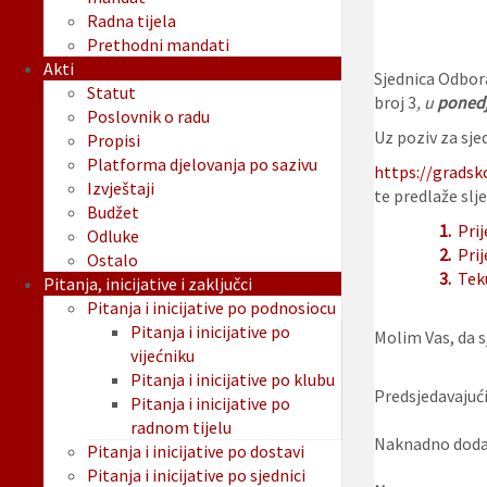
Radna tijela
Prethodni mandati
Akti
Sjednica Odbor
Statut
broj 3
, u
ponedj
Poslovnik o radu
Uz poziv za sjed
Propisi
Platforma djelovanja po sazivu
https://gradsk
Izvještaji
te predlaže slje
Budžet
1.
Pri
Odluke
2.
Pri
Ostalo
3.
Tek
Pitanja, inicijative i zaključci
Pitanja i inicijative po podnosiocu
Pitanja i inicijative po
Molim Vas, da sj
vijećniku
Pitanja i inicijative po klubu
Predsjedavajući
Pitanja i inicijative po
radnom tijelu
Naknadno dodan
Pitanja i inicijative po dostavi
Pitanja i inicijative po sjednici