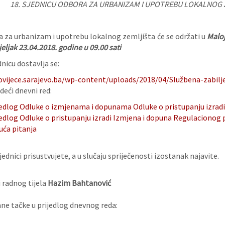
18. SJEDNICU ODBORA ZA URBANIZAM I UPOTREBU LOKALNOG
a za urbanizam i upotrebu lokalnog zemljišta će se održati u
Maloj
eljak 23.04.2018. godine u 09.00 sati
nicu dostavlja se:
ovijece.sarajevo.ba/wp-content/uploads/2018/04/Službena-zabilj
deći dnevni red:
jedlog Odluke o izmjenama i dopunama Odluke o pristupanju izrad
jedlog Odluke o pristupanju izradi Izmjena i dopuna Regulacionog 
uća pitanja
ednici prisustvujete, a u slučaju spriječenosti izostanak najavite.
 radnog tijela
Hazim Bahtanović
e tačke u prijedlog dnevnog reda: