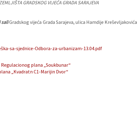
 ZEMLJIŠTA GRADSKOG VIJEĆA GRADA SARAJEVA
 sali
Gradskog vijeća Grada Sarajeva, ulica Hamdije Kreševljakovića
eška-sa-sjednice-Odbora-za-urbanizam-13.04.pdf
i Regulacionog plana „Soukbunar“
plana „Kvadratn C1-Marijin Dvor“