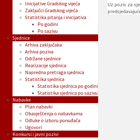
Inicijative Gradskog vijeća
Uz poziv za sj
Zaključci Gradskog vijeća
predsjedavajuće
Statistika pitanja i inicijativa
Po godini
Po sazivu
Sjednice
Arhiva zaključaka
Arhiva poziva
Održane sjednice
Realizacije sjednica
Napredna pretraga sjednica
Statistika sjednica
Statistika sjednica po godini
Statistika sjednica po sazivu
Nabavke
Plan nabavki
Obavještenja o nabavkama
Odluke o izboru ponuđača
Ugovori
Konkursi i javni pozivi