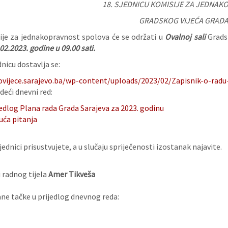
18. SJEDNICU KOMISIJE ZA JEDNA
GRADSKOG VIJEĆA GRADA
ije za jednakopravnost spolova će se održati u
Ovalnoj sali
Gradsk
02.2023.
godine u 09.00 sati.
nicu dostavlja se:
ovijece.sarajevo.ba/wp-content/uploads/2023/02/Zapisnik-o-radu
deći dnevni red:
edlog Plana rada Grada Sarajeva za 2023. godinu
uća pitanja
ednici prisustvujete, a u slučaju spriječenosti izostanak najavite.
 radnog tijela
Amer Tikveša
e tačke u prijedlog dnevnog reda: