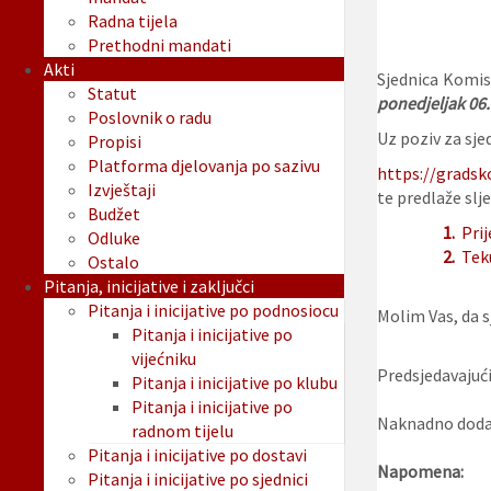
Radna tijela
Prethodni mandati
Akti
Sjednica Komis
Statut
ponedjeljak 06.
Poslovnik o radu
Uz poziv za sjed
Propisi
Platforma djelovanja po sazivu
https://gradsk
Izvještaji
te predlaže slje
Budžet
1.
Prij
Odluke
2.
Tek
Ostalo
Pitanja, inicijative i zaključci
Pitanja i inicijative po podnosiocu
Molim Vas, da sj
Pitanja i inicijative po
vijećniku
Predsjedavajući
Pitanja i inicijative po klubu
Pitanja i inicijative po
Naknadno dodan
radnom tijelu
Pitanja i inicijative po dostavi
Napomena:
Pitanja i inicijative po sjednici