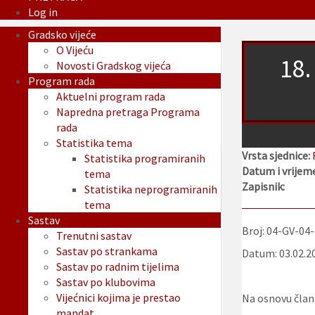
Log in
Gradsko vijeće
O Vijeću
18.
Novosti Gradskog vijeća
Program rada
Aktuelni program rada
Napredna pretraga Programa
rada
Statistika tema
Vrsta sjednice:
Statistika programiranih
Datum i vrijeme
tema
Zapisnik:
Statistika neprogramiranih
tema
Sastav
Broj: 04-GV-04
Trenutni sastav
Sastav po strankama
Datum: 03.02.2
Sastav po radnim tijelima
Sastav po klubovima
Vijećnici kojima je prestao
Na osnovu člana
mandat