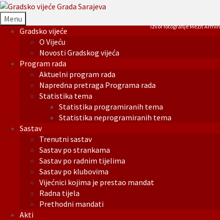
Menu
Izvor fotografije Mezit Armin
Gradsko vijeće
O Vijeću
Novosti Gradskog vijeća
Program rada
Aktuelni program rada
Napredna pretraga Programa rada
Statistika tema
Statistika programiranih tema
Statistika neprogramiranih tema
Sastav
Trenutni sastav
Sastav po strankama
Sastav po radnim tijelima
Sastav po klubovima
Vijećnici kojima je prestao mandat
Radna tijela
Prethodni mandati
Akti