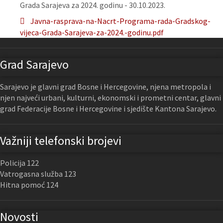
Grada Sarajeva za 2024. godinu - 30.10.2023.
Javna-rasprava-na-Nacrt-Programa-rada-Gradskog-
vijeca-Grada-Sarajeva-za-2024.-godinu.pdf
Grad Sarajevo
Sarajevo je glavni grad Bosne i Hercegovine, njena metropola i
njen najveći urbani, kulturni, ekonomski i prometni centar, glavni
grad Federacije Bosne i Hercegovine i sjedište Kantona Sarajevo.
Važniji telefonski brojevi
Policija 122
Vatrogasna služba 123
Hitna pomoć 124
Novosti