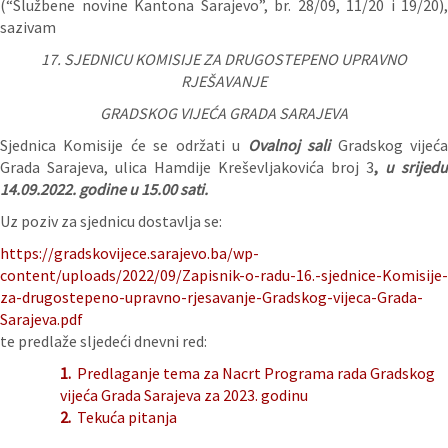
(“Službene novine Kantona Sarajevo”, br. 28/09, 11/20 i 19/20),
sazivam
17. SJEDNICU KOMISIJE ZA DRUGOSTEPENO UPRAVNO
RJEŠAVANJE
GRADSKOG VIJEĆA GRADA SARAJEVA
Sjednica Komisije će se održati u
Ovalnoj sali
Gradskog vijeć
Grada Sarajeva, ulica Hamdije Kreševljakovića broj 3
,
u srijedu
14.09.2022. godine u 15.00 sati.
Uz poziv za sjednicu dostavlja se:
https://gradskovijece.sarajevo.ba/wp-
content/uploads/2022/09/Zapisnik-o-radu-16.-sjednice-Komisije-
za-drugostepeno-upravno-rjesavanje-Gradskog-vijeca-Grada-
Sarajeva.pdf
te predlaže sljedeći dnevni red:
1.
Predlaganje tema za Nacrt Programa rada Gradskog
vijeća Grada Sarajeva za 2023. godinu
2.
Tekuća pitanja