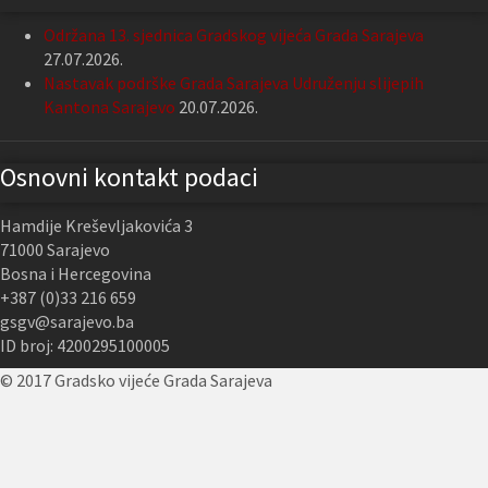
Održana 13. sjednica Gradskog vijeća Grada Sarajeva
27.07.2026.
Nastavak podrške Grada Sarajeva Udruženju slijepih
Kantona Sarajevo
20.07.2026.
Osnovni kontakt podaci
Hamdije Kreševljakovića 3
71000 Sarajevo
Bosna i Hercegovina
+387 (0)33 216 659
gsgv@sarajevo.ba
ID broj: 4200295100005
© 2017 Gradsko vijeće Grada Sarajeva