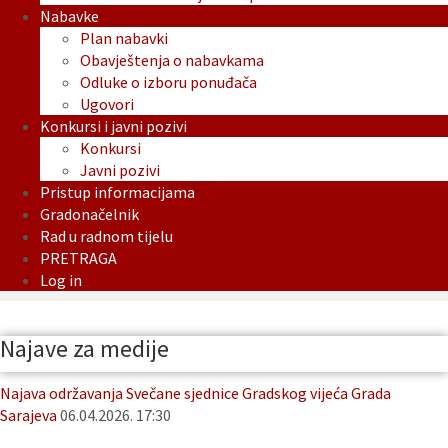
Nabavke
Plan nabavki
Obavještenja o nabavkama
Odluke o izboru ponuđača
Ugovori
Konkursi i javni pozivi
Konkursi
Javni pozivi
Pristup informacijama
Gradonačelnik
Rad u radnom tijelu
PRETRAGA
Log in
Najave za medije
Najava održavanja Svečane sjednice Gradskog vijeća Grada
Sarajeva
06.04.2026. 17:30