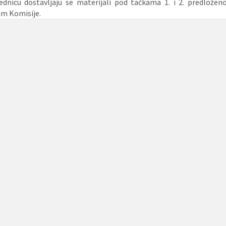
ednicu dostavljaju se materijali pod tačkama 1. i 2. predlože
im Komisije.