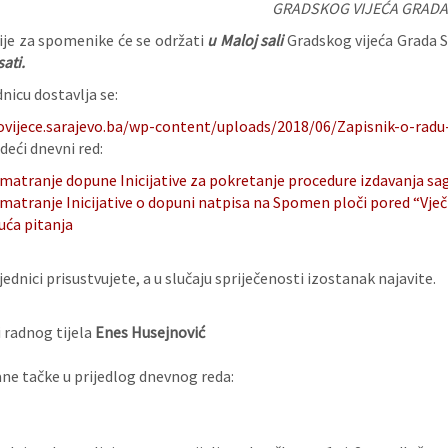
GRADSKOG VIJEĆA GRADA
ije za spomenike će se održati
u Maloj sali
Gradskog vijeća Grada S
ati.
nicu dostavlja se:
ovijece.sarajevo.ba/wp-content/uploads/2018/06/Zapisnik-o-radu-
deći dnevni red:
matranje dopune Inicijative za pokretanje procedure izdavanja sa
matranje Inicijative o dopuni natpisa na Spomen ploči pored “Vječ
uća pitanja
ednici prisustvujete, a u slučaju spriječenosti izostanak najavite.
 radnog tijela
Enes Husejnović
e tačke u prijedlog dnevnog reda: