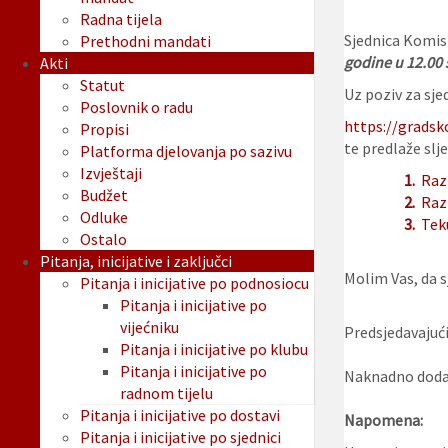
Radna tijela
Sjednica Komis
Prethodni mandati
godine u 12.00 s
Akti
Statut
Uz poziv za sjed
Poslovnik o radu
https://gradsk
Propisi
te predlaže slje
Platforma djelovanja po sazivu
Izvještaji
1.
Raz
Budžet
2.
Raz
Odluke
3.
Tek
Ostalo
Pitanja, inicijative i zaključci
Molim Vas, da sj
Pitanja i inicijative po podnosiocu
Pitanja i inicijative po
vijećniku
Predsjedavajući
Pitanja i inicijative po klubu
Pitanja i inicijative po
Naknadno dodan
radnom tijelu
Pitanja i inicijative po dostavi
Napomena:
Pitanja i inicijative po sjednici