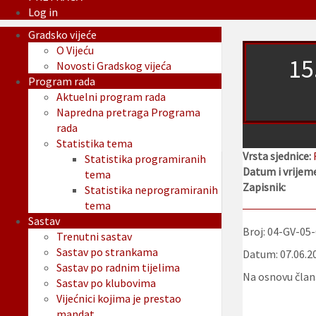
Log in
Gradsko vijeće
O Vijeću
15
Novosti Gradskog vijeća
Program rada
Aktuelni program rada
Napredna pretraga Programa
rada
Statistika tema
Vrsta sjednice:
Statistika programiranih
Datum i vrijeme
tema
Zapisnik:
Statistika neprogramiranih
tema
Sastav
Broj: 04-GV-05
Trenutni sastav
Sastav po strankama
Datum: 07.06.2
Sastav po radnim tijelima
Na osnovu člana
Sastav po klubovima
Vijećnici kojima je prestao
mandat