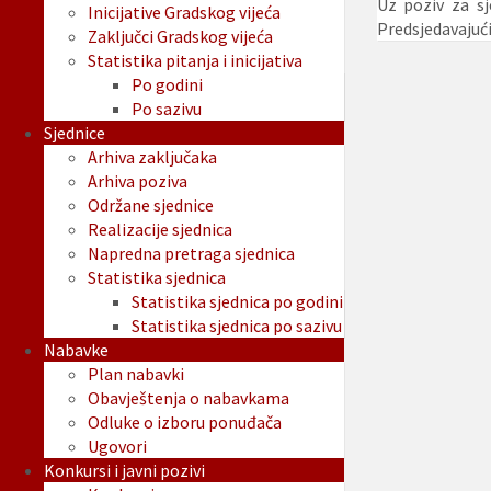
Uz poziv za sj
Inicijative Gradskog vijeća
Predsjedavajuć
Zaključci Gradskog vijeća
Statistika pitanja i inicijativa
Po godini
Po sazivu
Sjednice
Arhiva zaključaka
Arhiva poziva
Održane sjednice
Realizacije sjednica
Napredna pretraga sjednica
Statistika sjednica
Statistika sjednica po godini
Statistika sjednica po sazivu
Nabavke
Plan nabavki
Obavještenja o nabavkama
Odluke o izboru ponuđača
Ugovori
Konkursi i javni pozivi