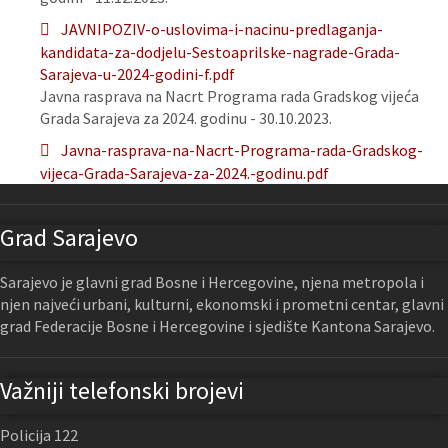
JAVNIPOZIV-o-uslovima-i-nacinu-predlaganja-
kandidata-za-dodjelu-Sestoaprilske-nagrade-Grada-
Sarajeva-u-2024-godini-f.pdf
Javna rasprava na Nacrt Programa rada Gradskog vijeća
Grada Sarajeva za 2024. godinu - 30.10.2023.
Javna-rasprava-na-Nacrt-Programa-rada-Gradskog-
vijeca-Grada-Sarajeva-za-2024.-godinu.pdf
Grad Sarajevo
Sarajevo je glavni grad Bosne i Hercegovine, njena metropola i
njen najveći urbani, kulturni, ekonomski i prometni centar, glavni
grad Federacije Bosne i Hercegovine i sjedište Kantona Sarajevo.
Važniji telefonski brojevi
Policija 122