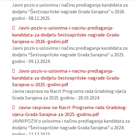
Javni poziv o uslovima i načinu predlaganja kandidata za
dodjelu “Šestoaprilske nagrade Grada Sarajeva” u 2026.
godini - 08.12.2025.
Javni-poziv-o-uslovima-i-nacinu-predlaganja-
kandidata-za-dodjelu-Sestoaprilske-nagrade-Grada-
Sarajeva-u-2026.-godini.pdf
Javni poziv o uslovima i načinu predlaganja kandidata za
dodjelu “Šestoaprilske nagrade Grada Sarajeva” u 2025.
godini - 09.12.2024.
Javni-poziv-o-uslovima-i-nacinu-predlaganja-
kandidata-za-dodjelu-Sestoaprilske-nagrade-Grada-
Sarajeva-u-2025.-godini.pdf
Javna rasprava na Nacrt Programa rada Gradskog vijeća
Grada Sarajeva za 2025. godinu - 28.10.2024.
Javna-rasprava-na-Nacrt-Programa-rada-Gradskog-
vijeca-Grada-Sarajeva-za-2025.-godinu.pdf
JAVNIPOZIV o uslovima i načinu predlaganja kandidata za
dodjelu “Šestoaprilske nagrade Grada Sarajeva” u 2024.
godini - 11.12.2023.