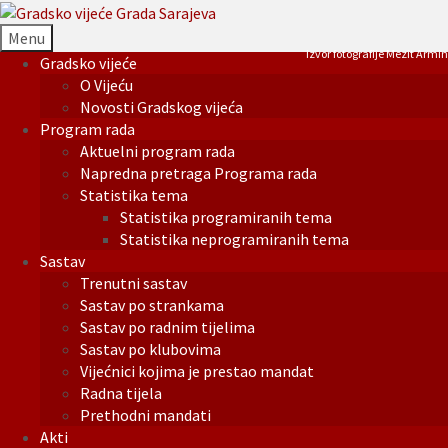
Menu
Izvor fotografije Mezit Armin
Gradsko vijeće
O Vijeću
Novosti Gradskog vijeća
Program rada
Aktuelni program rada
Napredna pretraga Programa rada
Statistika tema
Statistika programiranih tema
Statistika neprogramiranih tema
Sastav
Trenutni sastav
Sastav po strankama
Sastav po radnim tijelima
Sastav po klubovima
Vijećnici kojima je prestao mandat
Radna tijela
Prethodni mandati
Akti