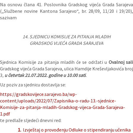
Na osnovu člana 41. Poslovnika Gradskog vijeća Grada Sarajeva
(„Službene novine Kantona Sarajevo“, br. 28/09, 11/20 i 19/20),
sazivam
14. SJEDNICU KOMISIJE ZA PITANJA MLADIH
GRADSKOG VIJEĆA GRADA SARAJEVA
Sjednica Komisije za pitanja mladih će se održati u
Ovalnoj sali
Gradskog vijeća Grada Sarajeva, ulica Hamdije Kreševljakovića broj
3
,
u četvrtak 21.07.2022. godine u 10.00 sati
.
Uz poziv za sjednicu dostavlja se:
https://gradskovijece.sarajevo.ba/wp-
content/uploads/2022/07/Zapisnika-o-radu-13.-sjednice-
Komisije-za-pitanja-mladih-Gradskog-vijeca-Grada-Sarajeva-
1.pdf
te predlaže sljedeći dnevni red:
1.
Izvještaj o provođenju Odluke o stipendiranju učenika