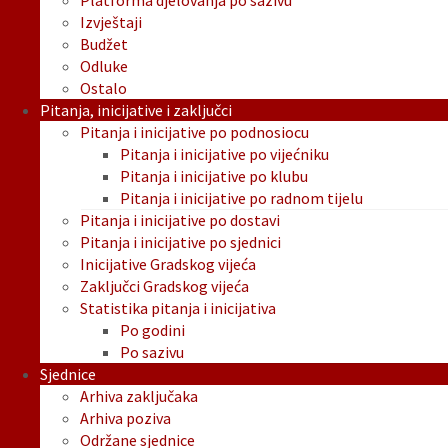
Platforma djelovanja po sazivu
Izvještaji
Budžet
Odluke
Ostalo
Pitanja, inicijative i zaključci
Pitanja i inicijative po podnosiocu
Pitanja i inicijative po vijećniku
Pitanja i inicijative po klubu
Pitanja i inicijative po radnom tijelu
Pitanja i inicijative po dostavi
Pitanja i inicijative po sjednici
Inicijative Gradskog vijeća
Zaključci Gradskog vijeća
Statistika pitanja i inicijativa
Po godini
Po sazivu
Sjednice
Arhiva zaključaka
Arhiva poziva
Održane sjednice