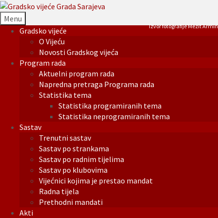
Menu
Izvor fotografije Mezit Armin
Gradsko vijeće
O Vijeću
Novosti Gradskog vijeća
Program rada
Aktuelni program rada
Napredna pretraga Programa rada
Statistika tema
Statistika programiranih tema
Statistika neprogramiranih tema
Sastav
Trenutni sastav
Sastav po strankama
Sastav po radnim tijelima
Sastav po klubovima
Vijećnici kojima je prestao mandat
Radna tijela
Prethodni mandati
Akti