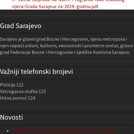
vijeca-Grada-Sarajeva-za-2024.-godinu.pdf
Grad Sarajevo
Sarajevo je glavni grad Bosne i Hercegovine, njena metropola i
njen najveći urbani, kulturni, ekonomski i prometni centar, glavni
grad Federacije Bosne i Hercegovine i sjedište Kantona Sarajevo.
Važniji telefonski brojevi
Policija 122
Vatrogasna služba 123
Hitna pomoć 124
Novosti
Održana 13. sjednica Gradskog vijeća Grada Sarajeva