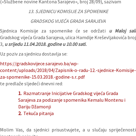
(«Službene novine Kantona Sarajevo», broj 28/09), sazivam
13. SJEDNICU KOMISIJE ZA SPOMENIKE
GRADSKOG VIJEĆA GRADA SARAJEVA
Sjednica Komisije za spomenike će se održati
u Maloj sal
Gradskog vijeća Grada Sarajeva, ulica Hamdije Kreševljakovića broj
3,
u
srijedu 11.04.2018. godine u 10.00 sati.
Uz poziv za sjednicu dostavlja se:
https://gradskovijece.sarajevo.ba/wp-
content/uploads/2018/04/Zapisnik-o-radu-12.-sjednice-Komisije-
za-spomenike-15.03.2018.-godine-s.r..pdf
te predlaže sljedeći dnevni red:
1.
Razmatranje Inicijative Gradskog vijeća Grada
Sarajeva za podizanje spomenika Kemalu Montenu i
Dariju Džamonji
2.
Tekuća pitanja
Molim Vas, da sjednici prisustvujete, a u slučaju spriječenosti