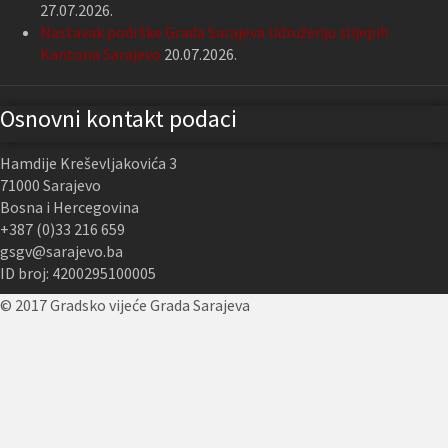
27.07.2026.
Nastavak podrške Grada Sarajeva Udruženju slijepih
Kantona Sarajevo
20.07.2026.
Osnovni kontakt podaci
Hamdije Kreševljakovića 3
71000 Sarajevo
Bosna i Hercegovina
+387 (0)33 216 659
gsgv@sarajevo.ba
ID broj: 4200295100005
© 2017 Gradsko vijeće Grada Sarajeva