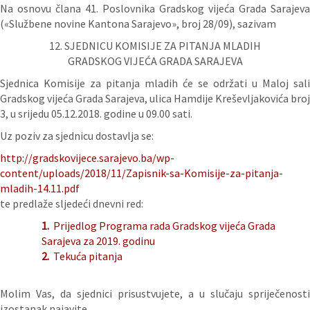
Na osnovu člana 41. Poslovnika Gradskog vijeća Grada Sarajeva
(«Službene novine Kantona Sarajevo», broj 28/09), sazivam
12. SJEDNICU KOMISIJE ZA PITANJA MLADIH
GRADSKOG VIJEĆA GRADA SARAJEVA
Sjednica Komisije za pitanja mladih će se održati u Maloj sali
Gradskog vijeća Grada Sarajeva, ulica Hamdije Kreševljakovića broj
3, u srijedu 05.12.2018. godine u 09.00 sati.
Uz poziv za sjednicu dostavlja se:
http://gradskovijece.sarajevo.ba/wp-
content/uploads/2018/11/Zapisnik-sa-Komisije-za-pitanja-
mladih-14.11.pdf
te predlaže sljedeći dnevni red:
1.
Prijedlog Programa rada Gradskog vijeća Grada
Sarajeva za 2019. godinu
2.
Tekuća pitanja
Molim Vas, da sjednici prisustvujete, a u slučaju spriječenosti
izostanak najavite.