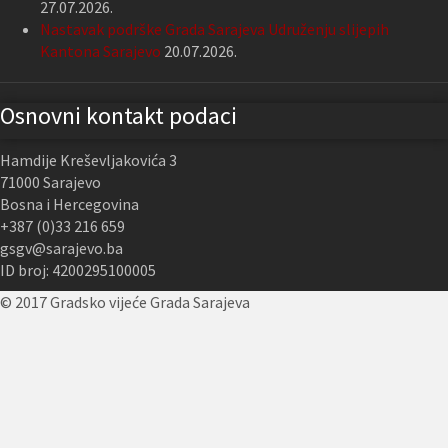
27.07.2026.
Nastavak podrške Grada Sarajeva Udruženju slijepih
Kantona Sarajevo
20.07.2026.
Osnovni kontakt podaci
Hamdije Kreševljakovića 3
71000 Sarajevo
Bosna i Hercegovina
+387 (0)33 216 659
gsgv@sarajevo.ba
ID broj: 4200295100005
© 2017 Gradsko vijeće Grada Sarajeva