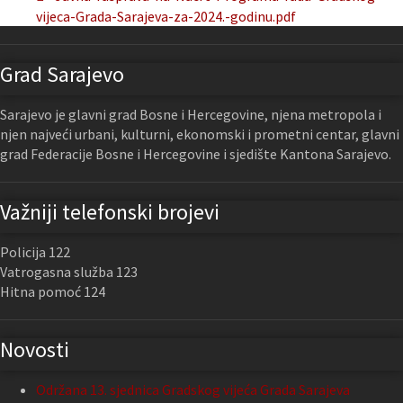
vijeca-Grada-Sarajeva-za-2024.-godinu.pdf
Grad Sarajevo
Sarajevo je glavni grad Bosne i Hercegovine, njena metropola i
njen najveći urbani, kulturni, ekonomski i prometni centar, glavni
grad Federacije Bosne i Hercegovine i sjedište Kantona Sarajevo.
Važniji telefonski brojevi
Policija 122
Vatrogasna služba 123
Hitna pomoć 124
Novosti
Održana 13. sjednica Gradskog vijeća Grada Sarajeva