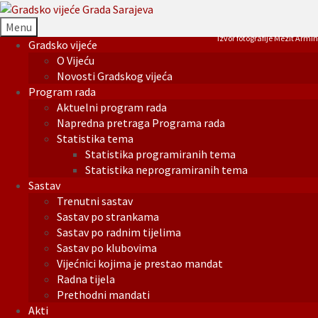
Menu
Izvor fotografije Mezit Armin
Gradsko vijeće
O Vijeću
Novosti Gradskog vijeća
Program rada
Aktuelni program rada
Napredna pretraga Programa rada
Statistika tema
Statistika programiranih tema
Statistika neprogramiranih tema
Sastav
Trenutni sastav
Sastav po strankama
Sastav po radnim tijelima
Sastav po klubovima
Vijećnici kojima je prestao mandat
Radna tijela
Prethodni mandati
Akti