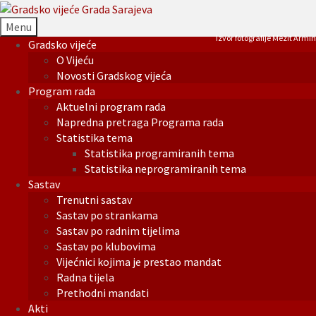
Menu
Izvor fotografije Mezit Armin
Gradsko vijeće
O Vijeću
Novosti Gradskog vijeća
Program rada
Aktuelni program rada
Napredna pretraga Programa rada
Statistika tema
Statistika programiranih tema
Statistika neprogramiranih tema
Sastav
Trenutni sastav
Sastav po strankama
Sastav po radnim tijelima
Sastav po klubovima
Vijećnici kojima je prestao mandat
Radna tijela
Prethodni mandati
Akti