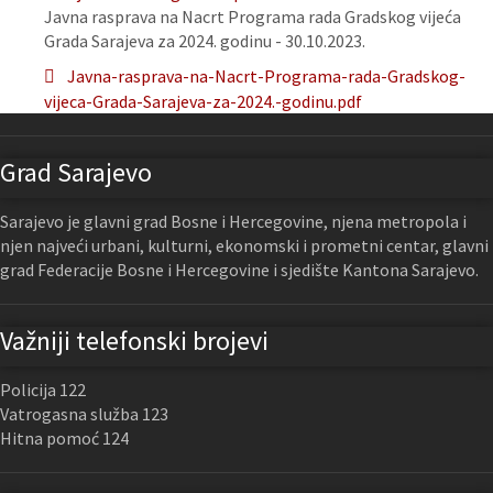
Javna rasprava na Nacrt Programa rada Gradskog vijeća
Grada Sarajeva za 2024. godinu - 30.10.2023.
Javna-rasprava-na-Nacrt-Programa-rada-Gradskog-
vijeca-Grada-Sarajeva-za-2024.-godinu.pdf
Grad Sarajevo
Sarajevo je glavni grad Bosne i Hercegovine, njena metropola i
njen najveći urbani, kulturni, ekonomski i prometni centar, glavni
grad Federacije Bosne i Hercegovine i sjedište Kantona Sarajevo.
Važniji telefonski brojevi
Policija 122
Vatrogasna služba 123
Hitna pomoć 124