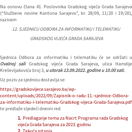
Na osnovu člana 41. Poslovnika Gradskog vijeća Grada Sarajeva
(“Službene novine Kantona Sarajevo”, br. 28/09, 11/20 i 19/20),
sazivam
12. SJEDNICU
ODBORA ZA INFORMATIKU I TELEMATIKU
GRADSKOG VIJEĆA GRADA SARAJEVA
Sjednica Odbora za informatiku i telematiku će se održati u
Ovalnoj sali
Gradskog vijeća Grada Sarajeva, ulica Hamdij
Kreševljakovića broj 3,
u utorak 13.09.2022. godine u 10.00 sati.
Uz poziv za sjednicu dostavlja se:
https://gradskovijece.sarajevo.ba/wp-
content/uploads/2022/09/Zapisnik-o-radu-11.-sjednice-Odbora-
za-informatiku-i-telematiku-Gradskog-vijeca-Grada-Sarajeva.pdf
te predlaže sljedeći dnevni red:
1.
Predlaganje tema za Nacrt Programa rada Gradskog
vijeća Grada Sarajeva za 2023. godinu
2.
Tekuća pitanja