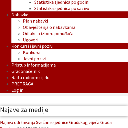
Statistika sjednica po godini
Statistika sjednica po sazivu
Nabavke
Plan nabavki
Obavještenja o nabavkama
Odluke o izboru ponuđača
Ugovori
Konkursi i javni pozivi
Konkursi
Javni pozivi
Pristup informacijama
Gradonačelnik
Rad u radnom tijelu
PRETRAGA
Log in
Najave za medije
Najava održavanja Svečane sjednice Gradskog vijeća Grada