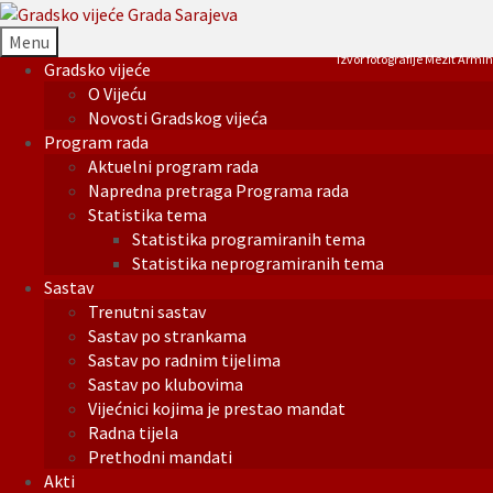
Menu
Izvor fotografije Mezit Armin
Gradsko vijeće
O Vijeću
Novosti Gradskog vijeća
Program rada
Aktuelni program rada
Napredna pretraga Programa rada
Statistika tema
Statistika programiranih tema
Statistika neprogramiranih tema
Sastav
Trenutni sastav
Sastav po strankama
Sastav po radnim tijelima
Sastav po klubovima
Vijećnici kojima je prestao mandat
Radna tijela
Prethodni mandati
Akti