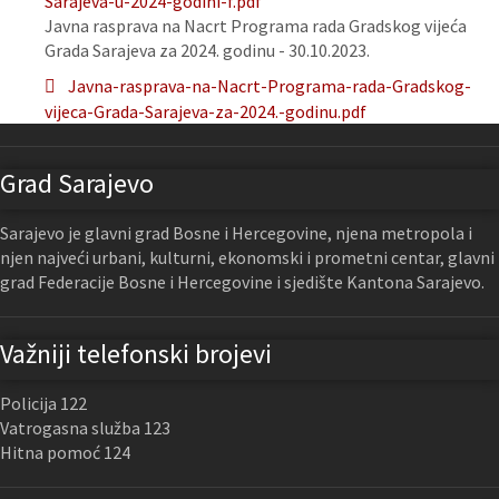
Sarajeva-u-2024-godini-f.pdf
Javna rasprava na Nacrt Programa rada Gradskog vijeća
Grada Sarajeva za 2024. godinu - 30.10.2023.
Javna-rasprava-na-Nacrt-Programa-rada-Gradskog-
vijeca-Grada-Sarajeva-za-2024.-godinu.pdf
Grad Sarajevo
Sarajevo je glavni grad Bosne i Hercegovine, njena metropola i
njen najveći urbani, kulturni, ekonomski i prometni centar, glavni
grad Federacije Bosne i Hercegovine i sjedište Kantona Sarajevo.
Važniji telefonski brojevi
Policija 122
Vatrogasna služba 123
Hitna pomoć 124