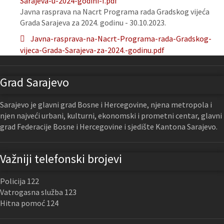
Sarajeva-u-2024-godini-f.pdf
Javna rasprava na Nacrt Programa rada Gradskog vijeća
Grada Sarajeva za 2024. godinu - 30.10.2023.
Javna-rasprava-na-Nacrt-Programa-rada-Gradskog-
vijeca-Grada-Sarajeva-za-2024.-godinu.pdf
Grad Sarajevo
Sarajevo je glavni grad Bosne i Hercegovine, njena metropola i
njen najveći urbani, kulturni, ekonomski i prometni centar, glavni
grad Federacije Bosne i Hercegovine i sjedište Kantona Sarajevo.
Važniji telefonski brojevi
Policija 122
Vatrogasna služba 123
Hitna pomoć 124