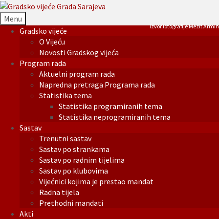
Menu
Izvor fotografije Mezit Armin
Gradsko vijeće
O Vijeću
Novosti Gradskog vijeća
Program rada
Aktuelni program rada
Napredna pretraga Programa rada
Statistika tema
Statistika programiranih tema
Statistika neprogramiranih tema
Sastav
Trenutni sastav
Sastav po strankama
Sastav po radnim tijelima
Sastav po klubovima
Vijećnici kojima je prestao mandat
Radna tijela
Prethodni mandati
Akti