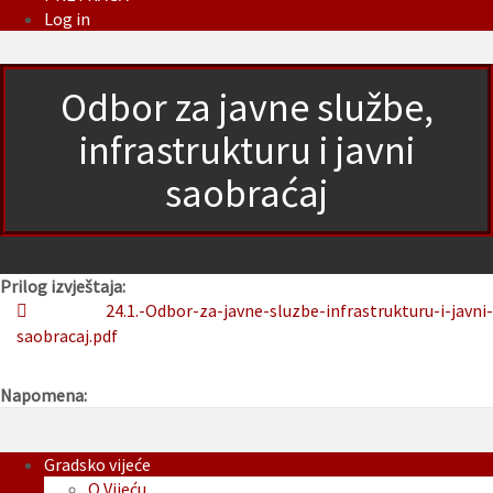
Log in
Odbor za javne službe,
infrastrukturu i javni
saobraćaj
Prilog izvještaja:
24.1.-Odbor-za-javne-sluzbe-infrastrukturu-i-javni-
saobracaj.pdf
Napomena:
Gradsko vijeće
O Vijeću