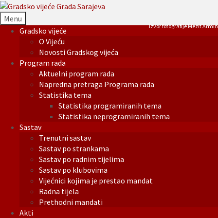
Menu
Izvor fotografije Mezit Armin
Gradsko vijeće
O Vijeću
Novosti Gradskog vijeća
Program rada
Aktuelni program rada
Napredna pretraga Programa rada
Statistika tema
Statistika programiranih tema
Statistika neprogramiranih tema
Sastav
Trenutni sastav
Sastav po strankama
Sastav po radnim tijelima
Sastav po klubovima
Vijećnici kojima je prestao mandat
Radna tijela
Prethodni mandati
Akti