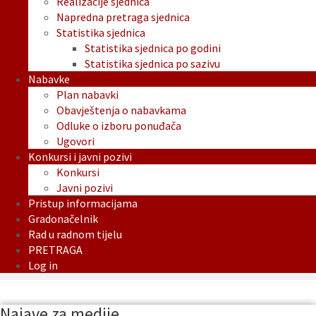
Realizacije sjednica
Napredna pretraga sjednica
Statistika sjednica
Statistika sjednica po godini
Statistika sjednica po sazivu
Nabavke
Plan nabavki
Obavještenja o nabavkama
Odluke o izboru ponuđača
Ugovori
Konkursi i javni pozivi
Konkursi
Javni pozivi
Pristup informacijama
Gradonačelnik
Rad u radnom tijelu
PRETRAGA
Log in
Najave za medije