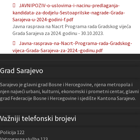
JAVNIPOZIV-o-uslovima-i-nacinu-predlaganja-
kandidata-za-dodjelu-Sestoaprilske-nagrade-Grada-
Sarajeva-u-2024-godini-f.pdf
Javna rasprava na Nacrt Programa rada Gradskog vijeća
Grada Sarajeva za 2024. godinu - 30.10.2023.
Javna-rasprava-na-Nacrt-Programa-rada-Gradskog-
vijeca-Grada-Sarajeva-za-2024.-godinu.pdf
Grad Sarajevo
Sarajevo je glavni grad Bosne i Hercegovine, njena metropola i
njen najveći urbani, kulturni, ekonomski i prometni centar, glavni
grad Federacije Bosne i Hercegovine i sjedište Kantona Sarajevo.
Važniji telefonski brojevi
Policija 122
Vatrogasna služba 123