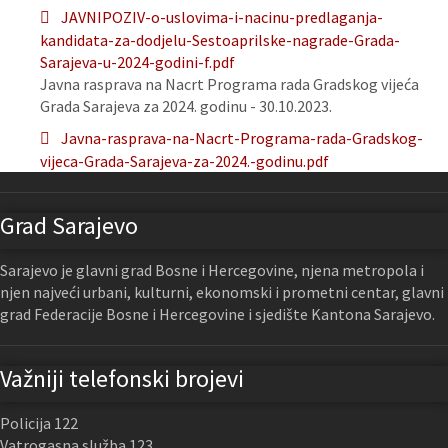
JAVNIPOZIV-o-uslovima-i-nacinu-predlaganja-
kandidata-za-dodjelu-Sestoaprilske-nagrade-Grada-
Sarajeva-u-2024-godini-f.pdf
Javna rasprava na Nacrt Programa rada Gradskog vijeća
Grada Sarajeva za 2024. godinu - 30.10.2023.
Javna-rasprava-na-Nacrt-Programa-rada-Gradskog-
vijeca-Grada-Sarajeva-za-2024.-godinu.pdf
Grad Sarajevo
Sarajevo je glavni grad Bosne i Hercegovine, njena metropola i
njen najveći urbani, kulturni, ekonomski i prometni centar, glavni
grad Federacije Bosne i Hercegovine i sjedište Kantona Sarajevo.
Važniji telefonski brojevi
Policija 122
Vatrogasna služba 123