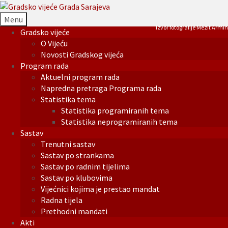
Menu
Izvor fotografije Mezit Armin
Gradsko vijeće
O Vijeću
Novosti Gradskog vijeća
Program rada
Aktuelni program rada
Napredna pretraga Programa rada
Statistika tema
Statistika programiranih tema
Statistika neprogramiranih tema
Sastav
Trenutni sastav
Sastav po strankama
Sastav po radnim tijelima
Sastav po klubovima
Vijećnici kojima je prestao mandat
Radna tijela
Prethodni mandati
Akti