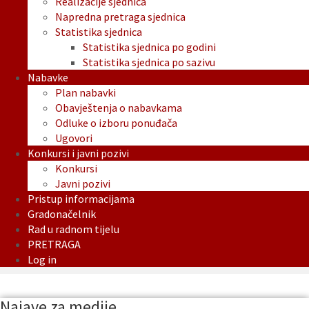
Realizacije sjednica
Napredna pretraga sjednica
Statistika sjednica
Statistika sjednica po godini
Statistika sjednica po sazivu
Nabavke
Plan nabavki
Obavještenja o nabavkama
Odluke o izboru ponuđača
Ugovori
Konkursi i javni pozivi
Konkursi
Javni pozivi
Pristup informacijama
Gradonačelnik
Rad u radnom tijelu
PRETRAGA
Log in
Najave za medije