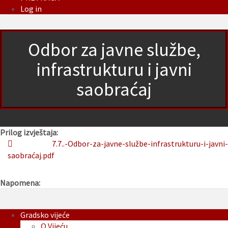
Log in
Odbor za javne službe,
infrastrukturu i javni
saobraćaj
Prilog izvještaja:
7.7..-Odbor-za-javne-službe-infrastrukturu-i-javni-
saobraćaj.pdf
Napomena:
Gradsko vijeće
O Vijeću