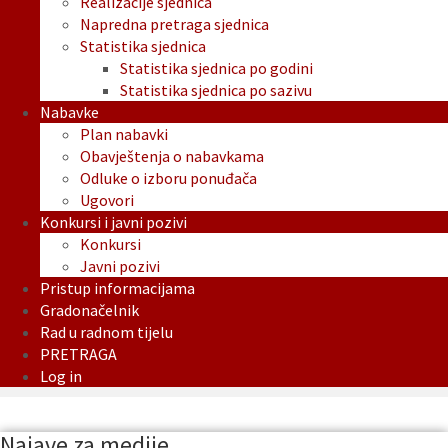
Realizacije sjednica
Napredna pretraga sjednica
Statistika sjednica
Statistika sjednica po godini
Statistika sjednica po sazivu
Nabavke
Plan nabavki
Obavještenja o nabavkama
Odluke o izboru ponuđača
Ugovori
Konkursi i javni pozivi
Konkursi
Javni pozivi
Pristup informacijama
Gradonačelnik
Rad u radnom tijelu
PRETRAGA
Log in
Najave za medije