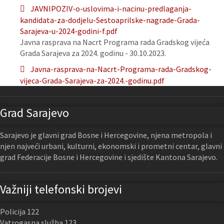
JAVNIPOZIV-o-uslovima-i-nacinu-predlaganja-
kandidata-za-dodjelu-Sestoaprilske-nagrade-Grada-
Sarajeva-u-2024-godini-f.pdf
Javna rasprava na Nacrt Programa rada Gradskog vijeća
Grada Sarajeva za 2024. godinu - 30.10.2023.
Javna-rasprava-na-Nacrt-Programa-rada-Gradskog-
vijeca-Grada-Sarajeva-za-2024.-godinu.pdf
Grad Sarajevo
Sarajevo je glavni grad Bosne i Hercegovine, njena metropola i
njen najveći urbani, kulturni, ekonomski i prometni centar, glavni
grad Federacije Bosne i Hercegovine i sjedište Kantona Sarajevo.
Važniji telefonski brojevi
Policija 122
Vatrogasna služba 123