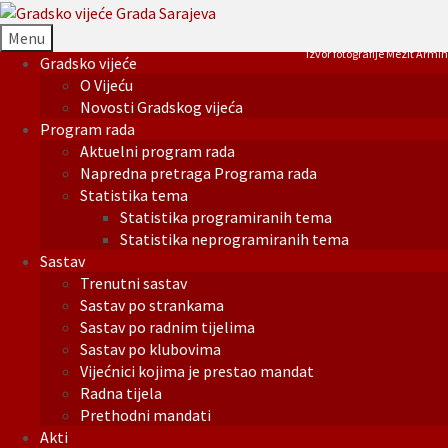
Menu
Izvor fotografije Mezit Armin
Gradsko vijeće
O Vijeću
Novosti Gradskog vijeća
Program rada
Aktuelni program rada
Napredna pretraga Programa rada
Statistika tema
Statistika programiranih tema
Statistika neprogramiranih tema
Sastav
Trenutni sastav
Sastav po strankama
Sastav po radnim tijelima
Sastav po klubovima
Vijećnici kojima je prestao mandat
Radna tijela
Prethodni mandati
Akti