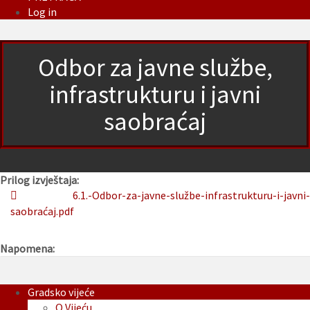
Log in
Odbor za javne službe,
infrastrukturu i javni
saobraćaj
Prilog izvještaja:
6.1.-Odbor-za-javne-službe-infrastrukturu-i-javni-
saobraćaj.pdf
Napomena:
Gradsko vijeće
O Vijeću