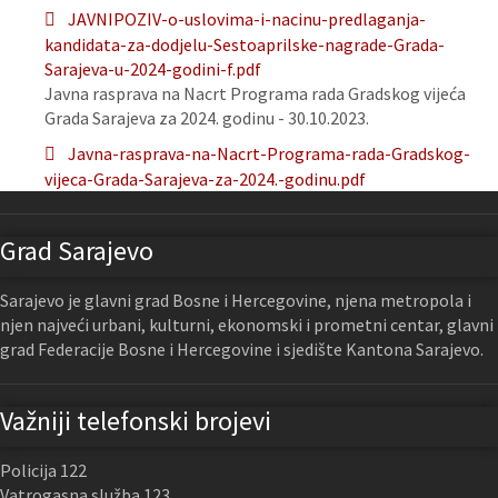
JAVNIPOZIV-o-uslovima-i-nacinu-predlaganja-
kandidata-za-dodjelu-Sestoaprilske-nagrade-Grada-
Sarajeva-u-2024-godini-f.pdf
Javna rasprava na Nacrt Programa rada Gradskog vijeća
Grada Sarajeva za 2024. godinu - 30.10.2023.
Javna-rasprava-na-Nacrt-Programa-rada-Gradskog-
vijeca-Grada-Sarajeva-za-2024.-godinu.pdf
Grad Sarajevo
Sarajevo je glavni grad Bosne i Hercegovine, njena metropola i
njen najveći urbani, kulturni, ekonomski i prometni centar, glavni
grad Federacije Bosne i Hercegovine i sjedište Kantona Sarajevo.
Važniji telefonski brojevi
Policija 122
Vatrogasna služba 123