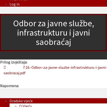
Log in
Odbor za javne službe,
infrastrukturu i javni
saobraćaj
Prilog izvještaja:
7.16.-Odbor-za-javne-sluzbe-infrastrukturu-i-javni-
saobracaj.pdf
Napomena:
Gradsko vijeće
O Vijeću