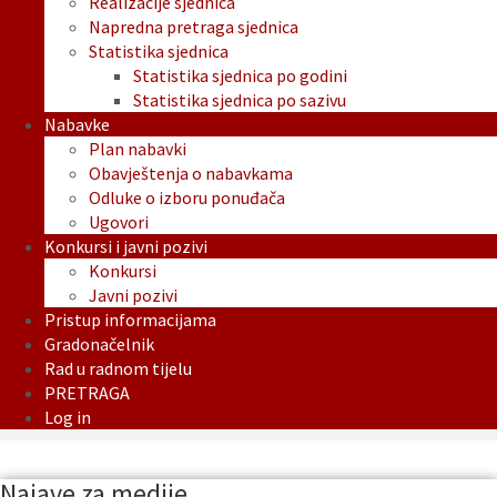
Realizacije sjednica
Napredna pretraga sjednica
Statistika sjednica
Statistika sjednica po godini
Statistika sjednica po sazivu
Nabavke
Plan nabavki
Obavještenja o nabavkama
Odluke o izboru ponuđača
Ugovori
Konkursi i javni pozivi
Konkursi
Javni pozivi
Pristup informacijama
Gradonačelnik
Rad u radnom tijelu
PRETRAGA
Log in
Najave za medije