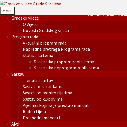
Menu
Izvor fotografije Mezit Armin
Gradsko vijeće
O Vijeću
Novosti Gradskog vijeća
Program rada
Aktuelni program rada
Napredna pretraga Programa rada
Statistika tema
Statistika programiranih tema
Statistika neprogramiranih tema
Sastav
Trenutni sastav
Sastav po strankama
Sastav po radnim tijelima
Sastav po klubovima
Vijećnici kojima je prestao mandat
Radna tijela
Prethodni mandati
Akti