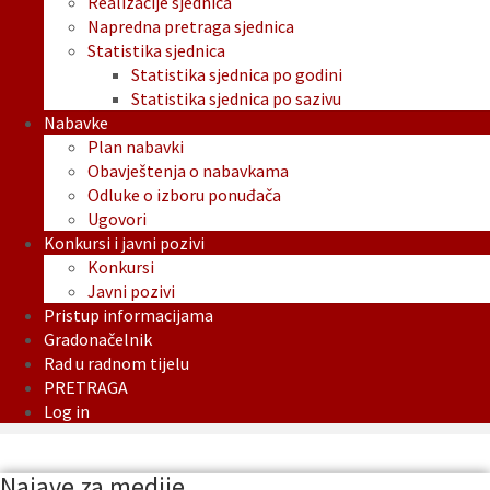
Realizacije sjednica
Napredna pretraga sjednica
Statistika sjednica
Statistika sjednica po godini
Statistika sjednica po sazivu
Nabavke
Plan nabavki
Obavještenja o nabavkama
Odluke o izboru ponuđača
Ugovori
Konkursi i javni pozivi
Konkursi
Javni pozivi
Pristup informacijama
Gradonačelnik
Rad u radnom tijelu
PRETRAGA
Log in
Najave za medije