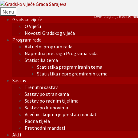
Menu
Izvor fotografije Mezit Armin
Gradsko vijeće
O Vijeću
Novosti Gradskog vijeća
Program rada
Aktuelni program rada
Napredna pretraga Programa rada
Statistika tema
Statistika programiranih tema
Statistika neprogramiranih tema
Sastav
Trenutni sastav
Sastav po strankama
Sastav po radnim tijelima
Sastav po klubovima
Vijećnici kojima je prestao mandat
Radna tijela
Prethodni mandati
Akti