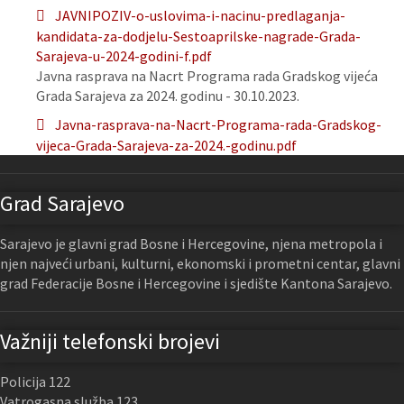
JAVNIPOZIV-o-uslovima-i-nacinu-predlaganja-
kandidata-za-dodjelu-Sestoaprilske-nagrade-Grada-
Sarajeva-u-2024-godini-f.pdf
Javna rasprava na Nacrt Programa rada Gradskog vijeća
Grada Sarajeva za 2024. godinu - 30.10.2023.
Javna-rasprava-na-Nacrt-Programa-rada-Gradskog-
vijeca-Grada-Sarajeva-za-2024.-godinu.pdf
Grad Sarajevo
Sarajevo je glavni grad Bosne i Hercegovine, njena metropola i
njen najveći urbani, kulturni, ekonomski i prometni centar, glavni
grad Federacije Bosne i Hercegovine i sjedište Kantona Sarajevo.
Važniji telefonski brojevi
Policija 122
Vatrogasna služba 123