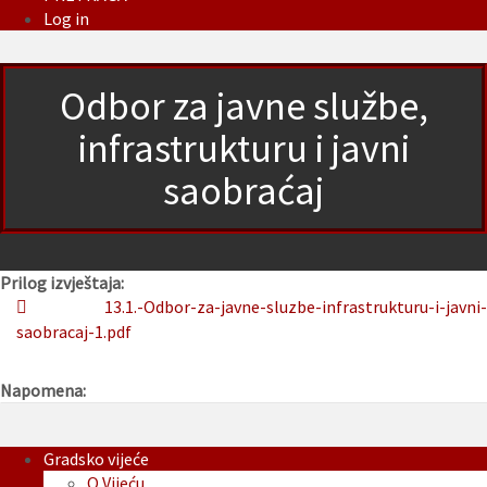
Log in
Odbor za javne službe,
infrastrukturu i javni
saobraćaj
Prilog izvještaja:
13.1.-Odbor-za-javne-sluzbe-infrastrukturu-i-javni-
saobracaj-1.pdf
Napomena:
Gradsko vijeće
O Vijeću