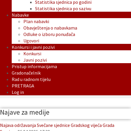
Statistika sjednica po godini
Statistika sjednica po sazivu
Nabavke
Plan nabavki
Obavještenja o nabavkama
Odluke o izboru ponuđača
Ugovori
Konkursi i javni pozivi
Konkursi
Javni pozivi
Pristup informacijama
Gradonačelnik
Rad u radnom tijelu
PRETRAGA
Log in
Najave za medije
Najava održavanja Svečane sjednice Gradskog vijeća Grada