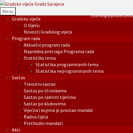
Menu
Izvor fotografije Mezit Armin
Gradsko vijeće
O Vijeću
Novosti Gradskog vijeća
Program rada
Aktuelni program rada
Napredna pretraga Programa rada
Statistika tema
Statistika programiranih tema
Statistika neprogramiranih tema
Sastav
Trenutni sastav
Sastav po strankama
Sastav po radnim tijelima
Sastav po klubovima
Vijećnici kojima je prestao mandat
Radna tijela
Prethodni mandati
Akti