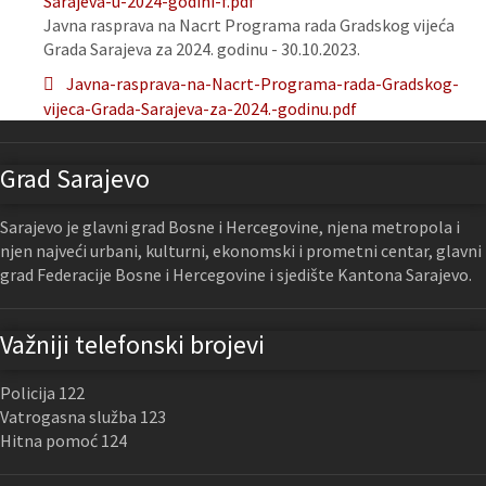
Sarajeva-u-2024-godini-f.pdf
Javna rasprava na Nacrt Programa rada Gradskog vijeća
Grada Sarajeva za 2024. godinu - 30.10.2023.
Javna-rasprava-na-Nacrt-Programa-rada-Gradskog-
vijeca-Grada-Sarajeva-za-2024.-godinu.pdf
Grad Sarajevo
Sarajevo je glavni grad Bosne i Hercegovine, njena metropola i
njen najveći urbani, kulturni, ekonomski i prometni centar, glavni
grad Federacije Bosne i Hercegovine i sjedište Kantona Sarajevo.
Važniji telefonski brojevi
Policija 122
Vatrogasna služba 123
Hitna pomoć 124