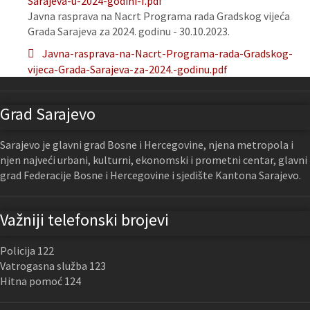
Sarajeva-u-2024-godini-f.pdf
Javna rasprava na Nacrt Programa rada Gradskog vijeća
Grada Sarajeva za 2024. godinu - 30.10.2023.
Javna-rasprava-na-Nacrt-Programa-rada-Gradskog-
vijeca-Grada-Sarajeva-za-2024.-godinu.pdf
Grad Sarajevo
Sarajevo je glavni grad Bosne i Hercegovine, njena metropola i
njen najveći urbani, kulturni, ekonomski i prometni centar, glavni
grad Federacije Bosne i Hercegovine i sjedište Kantona Sarajevo.
Važniji telefonski brojevi
Policija 122
Vatrogasna služba 123
Hitna pomoć 124