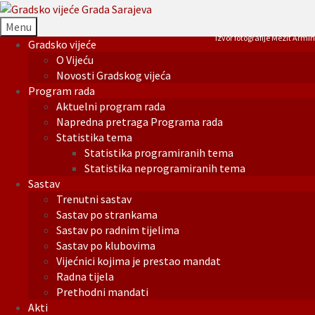
Menu
Izvor fotografije Mezit Armin
Gradsko vijeće
O Vijeću
Novosti Gradskog vijeća
Program rada
Aktuelni program rada
Napredna pretraga Programa rada
Statistika tema
Statistika programiranih tema
Statistika neprogramiranih tema
Sastav
Trenutni sastav
Sastav po strankama
Sastav po radnim tijelima
Sastav po klubovima
Vijećnici kojima je prestao mandat
Radna tijela
Prethodni mandati
Akti