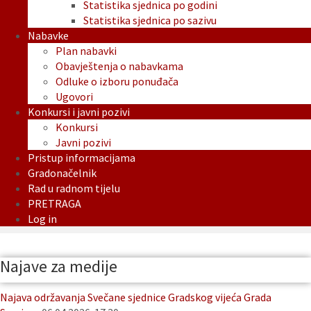
Statistika sjednica po godini
Statistika sjednica po sazivu
Nabavke
Plan nabavki
Obavještenja o nabavkama
Odluke o izboru ponuđača
Ugovori
Konkursi i javni pozivi
Konkursi
Javni pozivi
Pristup informacijama
Gradonačelnik
Rad u radnom tijelu
PRETRAGA
Log in
Najave za medije
Najava održavanja Svečane sjednice Gradskog vijeća Grada