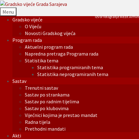
Menu
Izvor fotografije Mezit Armin
Gradsko vijeće
O Vijeću
Novosti Gradskog vijeća
Program rada
Aktuelni program rada
Napredna pretraga Programa rada
Statistika tema
Statistika programiranih tema
Statistika neprogramiranih tema
Sastav
Trenutni sastav
Sastav po strankama
Sastav po radnim tijelima
Sastav po klubovima
Vijećnici kojima je prestao mandat
Radna tijela
Prethodni mandati
Akti