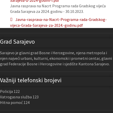
Sarajeva-u-2024-godini-f.pdf
Javna rasprava na Nacrt Programa rada Gradskog vijeća
Grada Sarajeva za 2024. godinu - 30.10.2023.
Javna-rasprava-na-Nacrt-Programa-rada-Gradskog-
vijeca-Grada-Sarajeva-za-2024.-godinu.pdf
Grad Sarajevo
Sarajevo je glavni grad Bosne i Hercegovine, njena metropola i
njen najveći urbani, kulturni, ekonomski i prometni centar, glavni
grad Federacije Bosne i Hercegovine i sjedište Kantona Sarajevo.
Važniji telefonski brojevi
Policija 122
Vatrogasna služba 123
Hitna pomoć 124