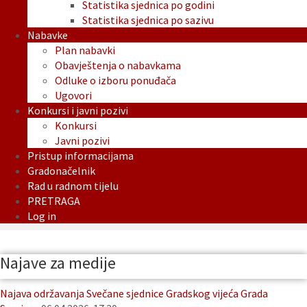
Statistika sjednica po godini
Statistika sjednica po sazivu
Nabavke
Plan nabavki
Obavještenja o nabavkama
Odluke o izboru ponuđača
Ugovori
Konkursi i javni pozivi
Konkursi
Javni pozivi
Pristup informacijama
Gradonačelnik
Rad u radnom tijelu
PRETRAGA
Log in
Najave za medije
Najava održavanja Svečane sjednice Gradskog vijeća Grada