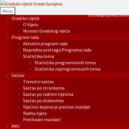
Menu
Izvor fotografije Mezit Armin
Gradsko vijeće
O Vijeću
Novosti Gradskog vijeća
Program rada
Aktuelni program rada
Napredna pretraga Programa rada
Statistika tema
Statistika programiranih tema
Statistika neprogramiranih tema
Sastav
Trenutni sastav
Sastav po strankama
Sastav po radnim tijelima
Sastav po klubovima
Vijećnici kojima je prestao mandat
Radna tijela
Prethodni mandati
Akti