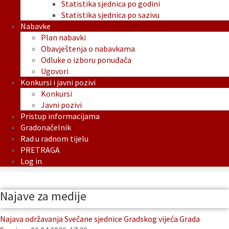
Statistika sjednica po godini
Statistika sjednica po sazivu
Nabavke
Plan nabavki
Obavještenja o nabavkama
Odluke o izboru ponuđača
Ugovori
Konkursi i javni pozivi
Konkursi
Javni pozivi
Pristup informacijama
Gradonačelnik
Rad u radnom tijelu
PRETRAGA
Log in
Najave za medije
Najava održavanja Svečane sjednice Gradskog vijeća Grada