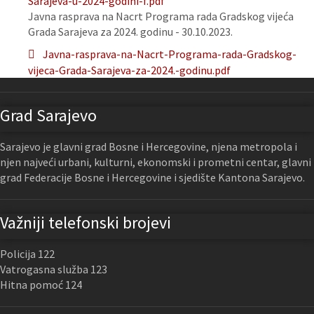
Sarajeva-u-2024-godini-f.pdf
Javna rasprava na Nacrt Programa rada Gradskog vijeća
Grada Sarajeva za 2024. godinu - 30.10.2023.
Javna-rasprava-na-Nacrt-Programa-rada-Gradskog-
vijeca-Grada-Sarajeva-za-2024.-godinu.pdf
Grad Sarajevo
Sarajevo je glavni grad Bosne i Hercegovine, njena metropola i
njen najveći urbani, kulturni, ekonomski i prometni centar, glavni
grad Federacije Bosne i Hercegovine i sjedište Kantona Sarajevo.
Važniji telefonski brojevi
Policija 122
Vatrogasna služba 123
Hitna pomoć 124