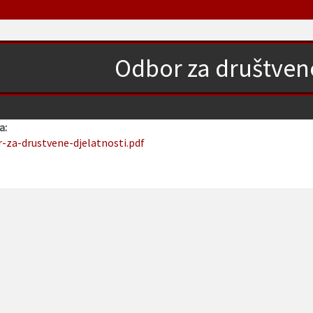
Odbor za društvene
a:
r-za-drustvene-djelatnosti.pdf