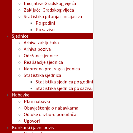
Inicijative Gradskog vijeća
Zaključci Gradskog vijeća
Statistika pitanja i inicijativa
Po godini
Po sazivu
Sjednice
Arhiva zaključaka
Arhiva poziva
Održane sjednice
Realizacije sjednica
Napredna pretraga sjednica
Statistika sjednica
Statistika sjednica po godini
Statistika sjednica po sazivu
Nabavke
Plan nabavki
Obavještenja o nabavkama
Odluke o izboru ponuđača
Ugovori
Konkursi i javni pozivi