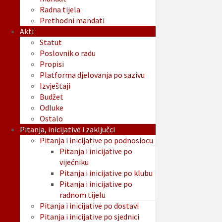
Radna tijela
Prethodni mandati
Akti
Statut
Poslovnik o radu
Propisi
Platforma djelovanja po sazivu
Izvještaji
Budžet
Odluke
Ostalo
Pitanja, inicijative i zaključci
Pitanja i inicijative po podnosiocu
Pitanja i inicijative po
vijećniku
Pitanja i inicijative po klubu
Pitanja i inicijative po
radnom tijelu
Pitanja i inicijative po dostavi
Pitanja i inicijative po sjednici