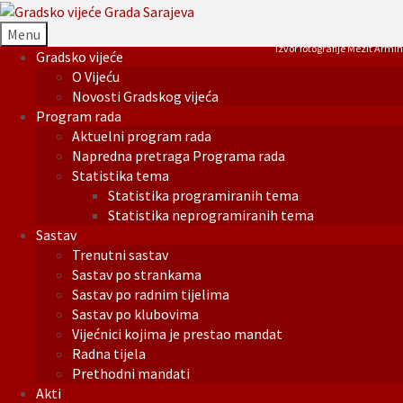
Menu
Izvor fotografije Mezit Armin
Gradsko vijeće
O Vijeću
Novosti Gradskog vijeća
Program rada
Aktuelni program rada
Napredna pretraga Programa rada
Statistika tema
Statistika programiranih tema
Statistika neprogramiranih tema
Sastav
Trenutni sastav
Sastav po strankama
Sastav po radnim tijelima
Sastav po klubovima
Vijećnici kojima je prestao mandat
Radna tijela
Prethodni mandati
Akti