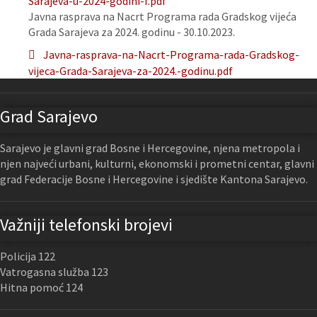
Sarajeva-u-2024-godini-f.pdf
Javna rasprava na Nacrt Programa rada Gradskog vijeća
Grada Sarajeva za 2024. godinu - 30.10.2023.
Javna-rasprava-na-Nacrt-Programa-rada-Gradskog-
vijeca-Grada-Sarajeva-za-2024.-godinu.pdf
Grad Sarajevo
Sarajevo je glavni grad Bosne i Hercegovine, njena metropola i
njen najveći urbani, kulturni, ekonomski i prometni centar, glavni
grad Federacije Bosne i Hercegovine i sjedište Kantona Sarajevo.
Važniji telefonski brojevi
Policija 122
Vatrogasna služba 123
Hitna pomoć 124