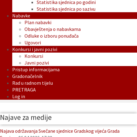
Statistika sjednica po godini
Statistika sjednica po sazivu
Nabavke
Plan nabavki
Obavještenja o nabavkama
Odluke o izboru ponuđača
Ugovori
Konkursi i javni pozivi
Konkursi
Javni pozivi
Pristup informacijama
Gradonačelnik
Rad u radnom tijelu
PRETRAGA
Log in
Najave za medije
Najava održavanja Svečane sjednice Gradskog vijeća Grada