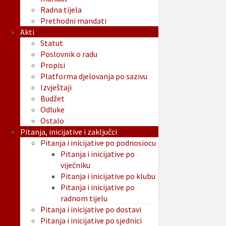
Radna tijela
Prethodni mandati
Akti
Statut
Poslovnik o radu
Propisi
Platforma djelovanja po sazivu
Izvještaji
Budžet
Odluke
Ostalo
Pitanja, inicijative i zaključci
Pitanja i inicijative po podnosiocu
Pitanja i inicijative po
vijećniku
Pitanja i inicijative po klubu
Pitanja i inicijative po
radnom tijelu
Pitanja i inicijative po dostavi
Pitanja i inicijative po sjednici