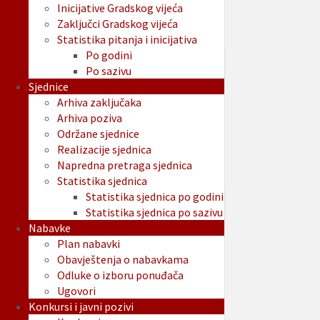
Inicijative Gradskog vijeća
Zaključci Gradskog vijeća
Statistika pitanja i inicijativa
Po godini
Po sazivu
Sjednice
Arhiva zaključaka
Arhiva poziva
Održane sjednice
Realizacije sjednica
Napredna pretraga sjednica
Statistika sjednica
Statistika sjednica po godini
Statistika sjednica po sazivu
Nabavke
Plan nabavki
Obavještenja o nabavkama
Odluke o izboru ponuđača
Ugovori
Konkursi i javni pozivi