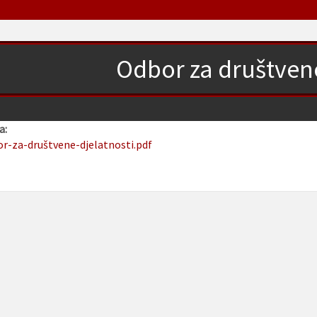
Odbor za društvene
a:
or-za-društvene-djelatnosti.pdf