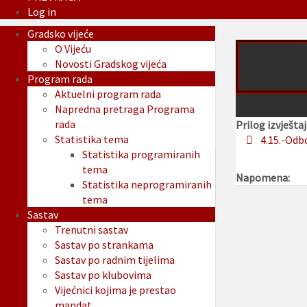
Log in
Gradsko vijeće
O Vijeću
Novosti Gradskog vijeća
Program rada
Aktuelni program rada
Napredna pretraga Programa
rada
Prilog izvještaj
Statistika tema
4.15.-Odb
Statistika programiranih
tema
Napomena:
Statistika neprogramiranih
tema
Sastav
Trenutni sastav
Sastav po strankama
Sastav po radnim tijelima
Sastav po klubovima
Vijećnici kojima je prestao
mandat