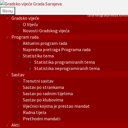
Menu
Izvor fotografije Mezit Armin
Gradsko vijeće
O Vijeću
Novosti Gradskog vijeća
Program rada
Aktuelni program rada
Napredna pretraga Programa rada
Statistika tema
Statistika programiranih tema
Statistika neprogramiranih tema
Sastav
Trenutni sastav
Sastav po strankama
Sastav po radnim tijelima
Sastav po klubovima
Vijećnici kojima je prestao mandat
Radna tijela
Prethodni mandati
Akti