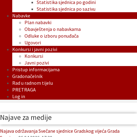
Statistika sjednica po godini
Statistika sjednica po sazivu
Nabavke
Plan nabavki
Obavještenja o nabavkama
Odluke o izboru ponuđača
Ugovori
Konkursi i javni pozivi
Konkursi
Javni pozivi
Pristup informacijama
Gradonačelnik
Rad u radnom tijelu
PRETRAGA
Log in
Najave za medije
Najava održavanja Svečane sjednice Gradskog vijeća Grada