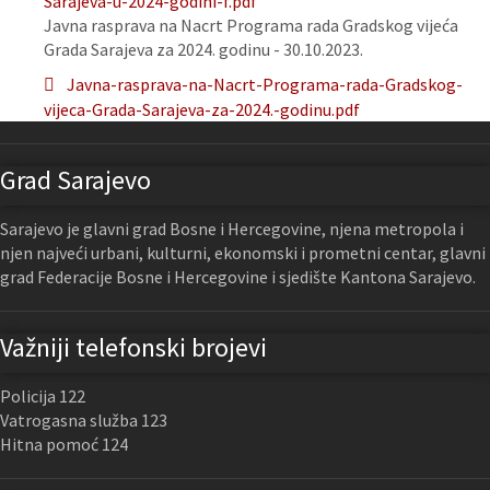
Sarajeva-u-2024-godini-f.pdf
Javna rasprava na Nacrt Programa rada Gradskog vijeća
Grada Sarajeva za 2024. godinu - 30.10.2023.
Javna-rasprava-na-Nacrt-Programa-rada-Gradskog-
vijeca-Grada-Sarajeva-za-2024.-godinu.pdf
Grad Sarajevo
Sarajevo je glavni grad Bosne i Hercegovine, njena metropola i
njen najveći urbani, kulturni, ekonomski i prometni centar, glavni
grad Federacije Bosne i Hercegovine i sjedište Kantona Sarajevo.
Važniji telefonski brojevi
Policija 122
Vatrogasna služba 123
Hitna pomoć 124