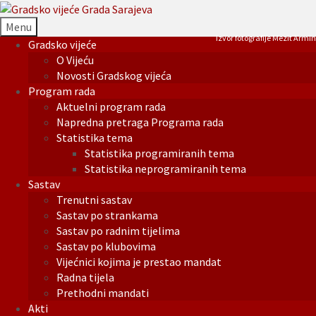
Menu
Izvor fotografije Mezit Armin
Gradsko vijeće
O Vijeću
Novosti Gradskog vijeća
Program rada
Aktuelni program rada
Napredna pretraga Programa rada
Statistika tema
Statistika programiranih tema
Statistika neprogramiranih tema
Sastav
Trenutni sastav
Sastav po strankama
Sastav po radnim tijelima
Sastav po klubovima
Vijećnici kojima je prestao mandat
Radna tijela
Prethodni mandati
Akti