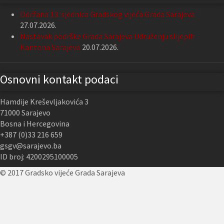
Održana 13. sjednica Gradskog vijeća Grada Sarajeva
27.07.2026.
Nastavak podrške Grada Sarajeva Udruženju slijepih
Kantona Sarajevo
20.07.2026.
Osnovni kontakt podaci
Hamdije Kreševljakovića 3
71000 Sarajevo
Bosna i Hercegovina
+387 (0)33 216 659
gsgv@sarajevo.ba
ID broj: 4200295100005
© 2017 Gradsko vijeće Grada Sarajeva