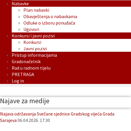
Nabavke
Plan nabavki
Obavještenja o nabavkama
Odluke o izboru ponuđača
Ugovori
Konkursi i javni pozivi
Konkursi
Javni pozivi
Pristup informacijama
Gradonačelnik
Rad u radnom tijelu
PRETRAGA
Log in
Najave za medije
Najava održavanja Svečane sjednice Gradskog vijeća Grada
Sarajeva
06.04.2026. 17:30