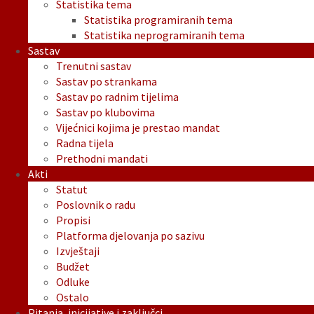
Statistika tema
Statistika programiranih tema
Statistika neprogramiranih tema
Sastav
Trenutni sastav
Sastav po strankama
Sastav po radnim tijelima
Sastav po klubovima
Vijećnici kojima je prestao mandat
Radna tijela
Prethodni mandati
Akti
Statut
Poslovnik o radu
Propisi
Platforma djelovanja po sazivu
Izvještaji
Budžet
Odluke
Ostalo
Pitanja, inicijative i zaključci