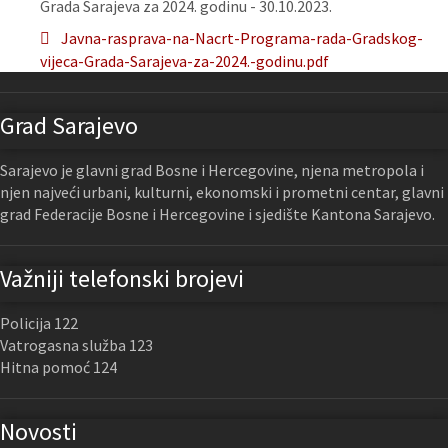
Grada Sarajeva za 2024. godinu - 30.10.2023.
Javna-rasprava-na-Nacrt-Programa-rada-Gradskog-
vijeca-Grada-Sarajeva-za-2024.-godinu.pdf
Grad Sarajevo
Sarajevo je glavni grad Bosne i Hercegovine, njena metropola i
njen najveći urbani, kulturni, ekonomski i prometni centar, glavni
grad Federacije Bosne i Hercegovine i sjedište Kantona Sarajevo.
Važniji telefonski brojevi
Policija 122
Vatrogasna služba 123
Hitna pomoć 124
Novosti