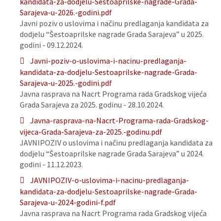
kandidata-za-dodjelu-Sestoaprilske-nagrade-Grada-
Sarajeva-u-2026.-godini.pdf
Javni poziv o uslovima i načinu predlaganja kandidata za
dodjelu “Šestoaprilske nagrade Grada Sarajeva” u 2025.
godini - 09.12.2024.
Javni-poziv-o-uslovima-i-nacinu-predlaganja-
kandidata-za-dodjelu-Sestoaprilske-nagrade-Grada-
Sarajeva-u-2025.-godini.pdf
Javna rasprava na Nacrt Programa rada Gradskog vijeća
Grada Sarajeva za 2025. godinu - 28.10.2024.
Javna-rasprava-na-Nacrt-Programa-rada-Gradskog-
vijeca-Grada-Sarajeva-za-2025.-godinu.pdf
JAVNIPOZIV o uslovima i načinu predlaganja kandidata za
dodjelu “Šestoaprilske nagrade Grada Sarajeva” u 2024.
godini - 11.12.2023.
JAVNIPOZIV-o-uslovima-i-nacinu-predlaganja-
kandidata-za-dodjelu-Sestoaprilske-nagrade-Grada-
Sarajeva-u-2024-godini-f.pdf
Javna rasprava na Nacrt Programa rada Gradskog vijeća