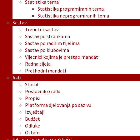
Statistika tema
Statistika programiranih tema
Statistika neprogramiranih tema
Sastav
Trenutni sastav
Sastav po strankama
Sastav po radnim tijelima
Sastav po klubovima
Vijećnici kojima je prestao mandat
Radna tijela
Prethodni mandati
Akti
Statut
Poslovnik o radu
Propisi
Platforma djelovanja po sazivu
Izvještaji
Budžet
Odluke
Ostalo
Pitanja, inicijative i zaključci