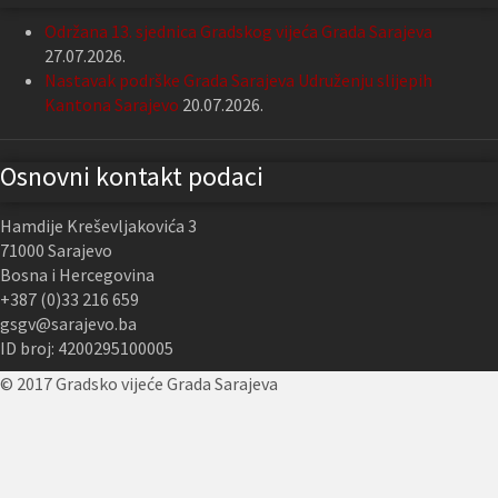
Održana 13. sjednica Gradskog vijeća Grada Sarajeva
27.07.2026.
Nastavak podrške Grada Sarajeva Udruženju slijepih
Kantona Sarajevo
20.07.2026.
Osnovni kontakt podaci
Hamdije Kreševljakovića 3
71000 Sarajevo
Bosna i Hercegovina
+387 (0)33 216 659
gsgv@sarajevo.ba
ID broj: 4200295100005
© 2017 Gradsko vijeće Grada Sarajeva