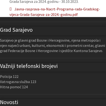
Grada Sarajeva za 2024. godinu - 30.10.2023.
Javna-rasprava-na-Nacrt-Programa-rada-Gradskog-
vijeca-Grada-Sarajeva-za-2024.-godinu.pdf
Grad Sarajevo
Sarajevo je glavni grad Bosne i Hercegovine, njena metropola i
njen najveći urbani, kulturni, ekonomski i prometni centar, glavni
grad Federacije Bosne i Hercegovine i sjedište Kantona Sarajevo.
Važniji telefonski brojevi
Policija 122
Vatrogasna služba 123
Hitna pomoć 124
Novosti