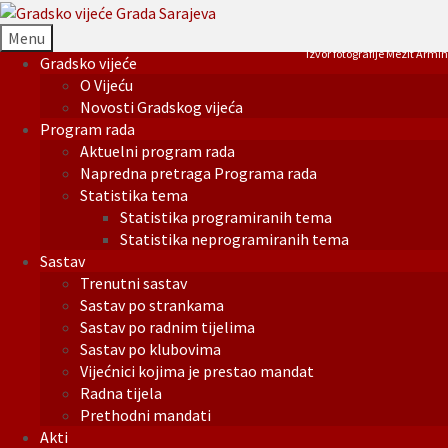
Menu
Izvor fotografije Mezit Armin
Gradsko vijeće
O Vijeću
Novosti Gradskog vijeća
Program rada
Aktuelni program rada
Napredna pretraga Programa rada
Statistika tema
Statistika programiranih tema
Statistika neprogramiranih tema
Sastav
Trenutni sastav
Sastav po strankama
Sastav po radnim tijelima
Sastav po klubovima
Vijećnici kojima je prestao mandat
Radna tijela
Prethodni mandati
Akti