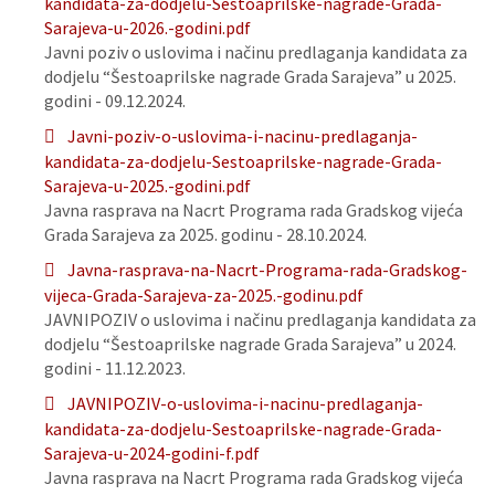
kandidata-za-dodjelu-Sestoaprilske-nagrade-Grada-
Sarajeva-u-2026.-godini.pdf
Javni poziv o uslovima i načinu predlaganja kandidata za
dodjelu “Šestoaprilske nagrade Grada Sarajeva” u 2025.
godini - 09.12.2024.
Javni-poziv-o-uslovima-i-nacinu-predlaganja-
kandidata-za-dodjelu-Sestoaprilske-nagrade-Grada-
Sarajeva-u-2025.-godini.pdf
Javna rasprava na Nacrt Programa rada Gradskog vijeća
Grada Sarajeva za 2025. godinu - 28.10.2024.
Javna-rasprava-na-Nacrt-Programa-rada-Gradskog-
vijeca-Grada-Sarajeva-za-2025.-godinu.pdf
JAVNIPOZIV o uslovima i načinu predlaganja kandidata za
dodjelu “Šestoaprilske nagrade Grada Sarajeva” u 2024.
godini - 11.12.2023.
JAVNIPOZIV-o-uslovima-i-nacinu-predlaganja-
kandidata-za-dodjelu-Sestoaprilske-nagrade-Grada-
Sarajeva-u-2024-godini-f.pdf
Javna rasprava na Nacrt Programa rada Gradskog vijeća