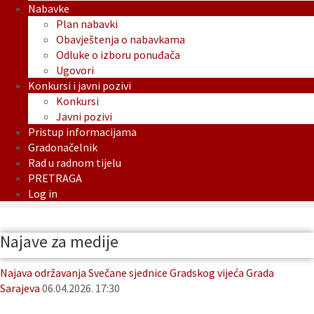
Nabavke
Plan nabavki
Obavještenja o nabavkama
Odluke o izboru ponuđača
Ugovori
Konkursi i javni pozivi
Konkursi
Javni pozivi
Pristup informacijama
Gradonačelnik
Rad u radnom tijelu
PRETRAGA
Log in
Najave za medije
Najava održavanja Svečane sjednice Gradskog vijeća Grada
Sarajeva
06.04.2026. 17:30