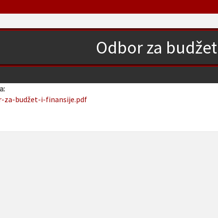
Odbor za budžet i
a:
r-za-budžet-i-finansije.pdf