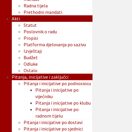
Radna tijela
Prethodni mandati
Akti
Statut
Poslovnik o radu
Propisi
Platforma djelovanja po sazivu
Izvještaji
Budžet
Odluke
Ostalo
Pitanja, inicijative i zaključci
Pitanja i inicijative po podnosiocu
Pitanja i inicijative po
vijećniku
Pitanja i inicijative po klubu
Pitanja i inicijative po
radnom tijelu
Pitanja i inicijative po dostavi
Pitanja i inicijative po sjednici