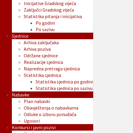
Inicijative Gradskog vijeća
Zaključci Gradskog vijeća
Statistika pitanja i inicijativa
Po godini
Po sazivu
Sjednice
Arhiva zaključaka
Arhiva poziva
Održane sjednice
Realizacije sjednica
Napredna pretraga sjednica
Statistika sjednica
Statistika sjednica po godini
Statistika sjednica po sazivu
Nabavke
Plan nabavki
Obavještenja o nabavkama
Odluke o izboru ponuđača
Ugovori
Konkursi i javni pozivi