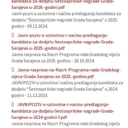
kandidata-za-dodjelu-Sestoaprilske-nagrade-Grada-
Sarajeva-u-2026.-godini.pdf
Javni poziv o uslovima i načinu predlaganja kandidata za
dodjelu “Šestoaprilske nagrade Grada Sarajeva” u 2025.
godini - 09.12.2024.
Javni-poziv-o-uslovima-i-nacinu-predlaganja-
kandidata-za-dodjelu-Sestoaprilske-nagrade-Grada-
Sarajeva-u-2025.-godini.pdf
Javna rasprava na Nacrt Programa rada Gradskog vijeća
Grada Sarajeva za 2025. godinu - 28.10.2024.
Javna-rasprava-na-Nacrt-Programa-rada-Gradskog-
vijeca-Grada-Sarajeva-za-2025.-godinu.pdf
JAVNIPOZIV o uslovima i načinu predlaganja kandidata za
dodjelu “Šestoaprilske nagrade Grada Sarajeva” u 2024.
godini - 11.12.2023.
JAVNIPOZIV-o-uslovima-i-nacinu-predlaganja-
kandidata-za-dodjelu-Sestoaprilske-nagrade-Grada-
Sarajeva-u-2024-godini-f.pdf
Javna rasprava na Nacrt Programa rada Gradskog vijeća