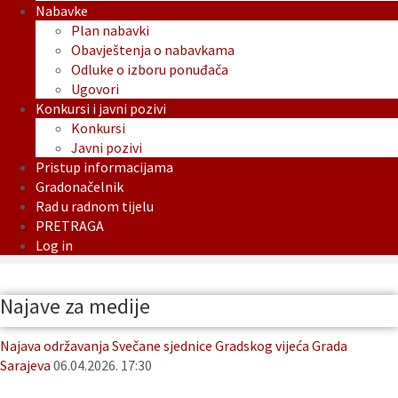
Nabavke
Plan nabavki
Obavještenja o nabavkama
Odluke o izboru ponuđača
Ugovori
Konkursi i javni pozivi
Konkursi
Javni pozivi
Pristup informacijama
Gradonačelnik
Rad u radnom tijelu
PRETRAGA
Log in
Najave za medije
Najava održavanja Svečane sjednice Gradskog vijeća Grada
Sarajeva
06.04.2026. 17:30