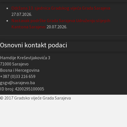
Održana 13. sjednica Gradskog vijeća Grada Sarajeva
27.07.2026.
Nastavak podrške Grada Sarajeva Udruženju slijepih
Kantona Sarajevo
20.07.2026.
Osnovni kontakt podaci
Hamdije Kreševljakovića 3
71000 Sarajevo
Bosna i Hercegovina
+387 (0)33 216 659
gsgv@sarajevo.ba
ID broj: 4200295100005
© 2017 Gradsko vijeće Grada Sarajeva