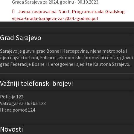
Grada Sarajeva za 2024. godinu - 30.10.2023.
Javna-rasprava-na-Nacrt-Programa-rada-Gradskog-
vijeca-Grada-Sarajeva-za-2024.-godinu.pdf
Grad Sarajevo
Sarajevo je glavni grad Bosne i Hercegovine, njena metropola i
njen najveći urbani, kulturni, ekonomski i prometni centar, glavni
grad Federacije Bosne i Hercegovine i sjedište Kantona Sarajevo.
Važniji telefonski brojevi
Policija 122
Vatrogasna služba 123
Hitna pomoć 124
Novosti