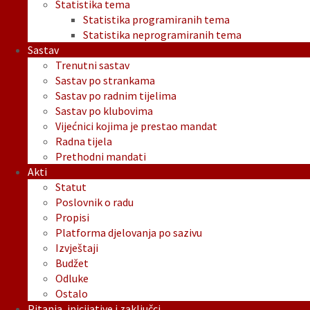
Statistika tema
Statistika programiranih tema
Statistika neprogramiranih tema
Sastav
Trenutni sastav
Sastav po strankama
Sastav po radnim tijelima
Sastav po klubovima
Vijećnici kojima je prestao mandat
Radna tijela
Prethodni mandati
Akti
Statut
Poslovnik o radu
Propisi
Platforma djelovanja po sazivu
Izvještaji
Budžet
Odluke
Ostalo
Pitanja, inicijative i zaključci