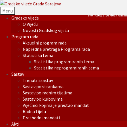
Menu
Izvor fotografije Mezit Armin
Gradsko vijeće
O Vijeću
Novosti Gradskog vijeća
Program rada
Aktuelni program rada
Napredna pretraga Programa rada
Statistika tema
Statistika programiranih tema
Statistika neprogramiranih tema
Sastav
Trenutni sastav
Sastav po strankama
Sastav po radnim tijelima
Sastav po klubovima
Vijećnici kojima je prestao mandat
Radna tijela
Prethodni mandati
Akti