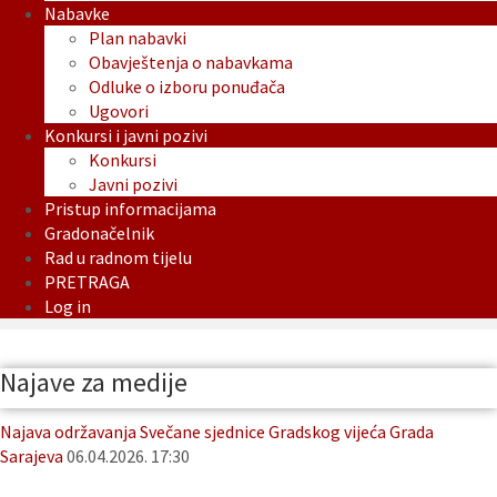
Nabavke
Plan nabavki
Obavještenja o nabavkama
Odluke o izboru ponuđača
Ugovori
Konkursi i javni pozivi
Konkursi
Javni pozivi
Pristup informacijama
Gradonačelnik
Rad u radnom tijelu
PRETRAGA
Log in
Najave za medije
Najava održavanja Svečane sjednice Gradskog vijeća Grada
Sarajeva
06.04.2026. 17:30