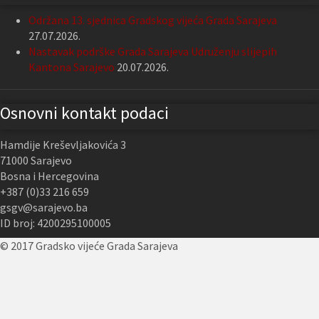
Održana 13. sjednica Gradskog vijeća Grada Sarajeva
27.07.2026.
Nastavak podrške Grada Sarajeva Udruženju slijepih
Kantona Sarajevo
20.07.2026.
Osnovni kontakt podaci
Hamdije Kreševljakovića 3
71000 Sarajevo
Bosna i Hercegovina
+387 (0)33 216 659
gsgv@sarajevo.ba
ID broj: 4200295100005
© 2017 Gradsko vijeće Grada Sarajeva