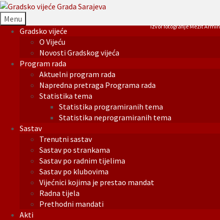
Menu
Izvor fotografije Mezit Armin
Gradsko vijeće
O Vijeću
Novosti Gradskog vijeća
Program rada
Aktuelni program rada
Napredna pretraga Programa rada
Statistika tema
Statistika programiranih tema
Statistika neprogramiranih tema
Sastav
Trenutni sastav
Sastav po strankama
Sastav po radnim tijelima
Sastav po klubovima
Vijećnici kojima je prestao mandat
Radna tijela
Prethodni mandati
Akti