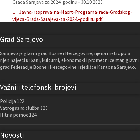
Grada Sarajeva za 2024. godinu - 30.10.2023.
Javna-rasprava-na-Nacrt-Programa-rada-Gradskog-
vijeca-Grada-Sarajeva-za-2024.-godinu.pdf
Grad Sarajevo
Sarajevo je glavni grad Bosne i Hercegovine, njena metropola i
njen najveći urbani, kulturni, ekonomski i prometni centar, glavni
grad Federacije Bosne i Hercegovine i sjedište Kantona Sarajevo.
Važniji telefonski brojevi
Policija 122
Vatrogasna služba 123
Hitna pomoć 124
Novosti