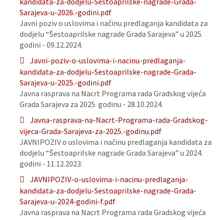
kandidata-za-dodjelu-Sestoaprilske-nagrade-Grada-
Sarajeva-u-2026.-godini.pdf
Javni poziv o uslovima i načinu predlaganja kandidata za
dodjelu “Šestoaprilske nagrade Grada Sarajeva” u 2025.
godini - 09.12.2024.
Javni-poziv-o-uslovima-i-nacinu-predlaganja-
kandidata-za-dodjelu-Sestoaprilske-nagrade-Grada-
Sarajeva-u-2025.-godini.pdf
Javna rasprava na Nacrt Programa rada Gradskog vijeća
Grada Sarajeva za 2025. godinu - 28.10.2024.
Javna-rasprava-na-Nacrt-Programa-rada-Gradskog-
vijeca-Grada-Sarajeva-za-2025.-godinu.pdf
JAVNIPOZIV o uslovima i načinu predlaganja kandidata za
dodjelu “Šestoaprilske nagrade Grada Sarajeva” u 2024.
godini - 11.12.2023.
JAVNIPOZIV-o-uslovima-i-nacinu-predlaganja-
kandidata-za-dodjelu-Sestoaprilske-nagrade-Grada-
Sarajeva-u-2024-godini-f.pdf
Javna rasprava na Nacrt Programa rada Gradskog vijeća