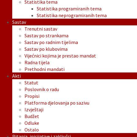
Statistika tema
Statistika programiranih tema
Statistika neprogramiranih tema
Sastav
Trenutni sastav
Sastav po strankama
Sastav po radnim tijelima
Sastav po klubovima
Vijećnici kojima je prestao mandat
Radna tijela
Prethodni mandati
Akti
Statut
Poslovnik o radu
Propisi
Platforma djelovanja po sazivu
Izvještaji
Budžet
Odluke
Ostalo
Pitanja, inicijative i zaključci