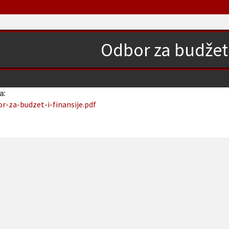
Odbor za budžet i
a:
or-za-budzet-i-finansije.pdf