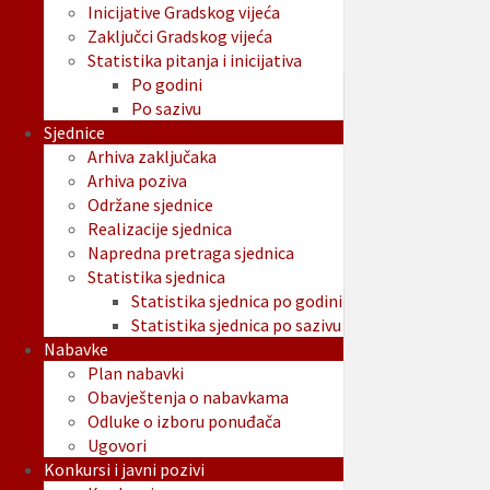
Inicijative Gradskog vijeća
Zaključci Gradskog vijeća
Statistika pitanja i inicijativa
Po godini
Po sazivu
Sjednice
Arhiva zaključaka
Arhiva poziva
Održane sjednice
Realizacije sjednica
Napredna pretraga sjednica
Statistika sjednica
Statistika sjednica po godini
Statistika sjednica po sazivu
Nabavke
Plan nabavki
Obavještenja o nabavkama
Odluke o izboru ponuđača
Ugovori
Konkursi i javni pozivi