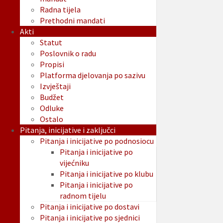
Radna tijela
Prethodni mandati
Akti
Statut
Poslovnik o radu
Propisi
Platforma djelovanja po sazivu
Izvještaji
Budžet
Odluke
Ostalo
Pitanja, inicijative i zaključci
Pitanja i inicijative po podnosiocu
Pitanja i inicijative po
vijećniku
Pitanja i inicijative po klubu
Pitanja i inicijative po
radnom tijelu
Pitanja i inicijative po dostavi
Pitanja i inicijative po sjednici