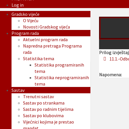
Log in
Gradsko vijeće
O Vijeću
Novosti Gradskog vijeća
Program rada
Aktuelni program rada
Napredna pretraga Programa
rada
Prilog izvještaj
Statistika tema
11.1.-Odb
Statistika programiranih
tema
Napomena:
Statistika neprogramiranih
tema
Sastav
Trenutni sastav
Sastav po strankama
Sastav po radnim tijelima
Sastav po klubovima
Vijećnici kojima je prestao
mandat