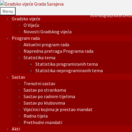
Menu
Izvor fotografije Mezit Armin
Gradsko vijeće
O Vijeću
Novosti Gradskog vijeća
Program rada
Aktuelni program rada
Napredna pretraga Programa rada
Statistika tema
Statistika programiranih tema
Statistika neprogramiranih tema
Sastav
Trenutni sastav
Sastav po strankama
Sastav po radnim tijelima
Sastav po klubovima
Vijećnici kojima je prestao mandat
Radna tijela
Prethodni mandati
Akti