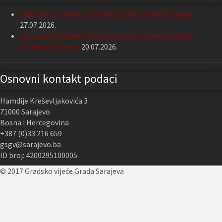
Održana 13. sjednica Gradskog vijeća Grada Sarajeva
27.07.2026.
Nastavak podrške Grada Sarajeva Udruženju slijepih
Kantona Sarajevo
20.07.2026.
Osnovni kontakt podaci
Hamdije Kreševljakovića 3
71000 Sarajevo
Bosna i Hercegovina
+387 (0)33 216 659
gsgv@sarajevo.ba
ID broj: 4200295100005
© 2017 Gradsko vijeće Grada Sarajeva