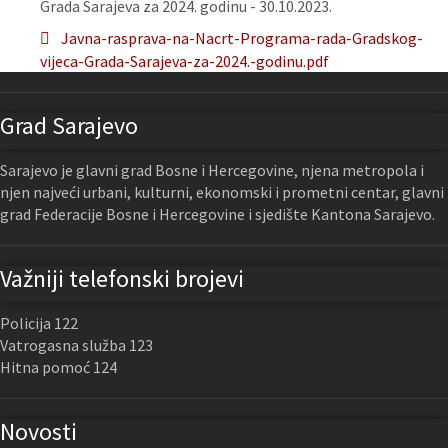
Grada Sarajeva za 2024. godinu - 30.10.2023.
Javna-rasprava-na-Nacrt-Programa-rada-Gradskog-
vijeca-Grada-Sarajeva-za-2024.-godinu.pdf
Grad Sarajevo
Sarajevo je glavni grad Bosne i Hercegovine, njena metropola i
njen najveći urbani, kulturni, ekonomski i prometni centar, glavni
grad Federacije Bosne i Hercegovine i sjedište Kantona Sarajevo.
Važniji telefonski brojevi
Policija 122
Vatrogasna služba 123
Hitna pomoć 124
Novosti