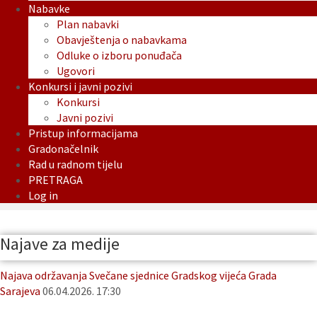
Nabavke
Plan nabavki
Obavještenja o nabavkama
Odluke o izboru ponuđača
Ugovori
Konkursi i javni pozivi
Konkursi
Javni pozivi
Pristup informacijama
Gradonačelnik
Rad u radnom tijelu
PRETRAGA
Log in
Najave za medije
Najava održavanja Svečane sjednice Gradskog vijeća Grada
Sarajeva
06.04.2026. 17:30