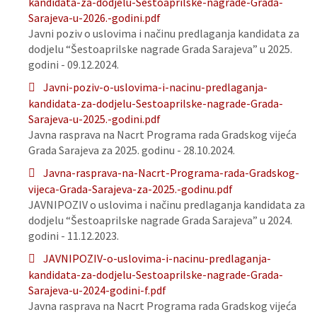
kandidata-za-dodjelu-Sestoaprilske-nagrade-Grada-
Sarajeva-u-2026.-godini.pdf
Javni poziv o uslovima i načinu predlaganja kandidata za
dodjelu “Šestoaprilske nagrade Grada Sarajeva” u 2025.
godini - 09.12.2024.
Javni-poziv-o-uslovima-i-nacinu-predlaganja-
kandidata-za-dodjelu-Sestoaprilske-nagrade-Grada-
Sarajeva-u-2025.-godini.pdf
Javna rasprava na Nacrt Programa rada Gradskog vijeća
Grada Sarajeva za 2025. godinu - 28.10.2024.
Javna-rasprava-na-Nacrt-Programa-rada-Gradskog-
vijeca-Grada-Sarajeva-za-2025.-godinu.pdf
JAVNIPOZIV o uslovima i načinu predlaganja kandidata za
dodjelu “Šestoaprilske nagrade Grada Sarajeva” u 2024.
godini - 11.12.2023.
JAVNIPOZIV-o-uslovima-i-nacinu-predlaganja-
kandidata-za-dodjelu-Sestoaprilske-nagrade-Grada-
Sarajeva-u-2024-godini-f.pdf
Javna rasprava na Nacrt Programa rada Gradskog vijeća