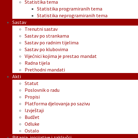
Statistika tema
Statistika programiranih tema
Statistika neprogramiranih tema
Sastav
Trenutni sastav
Sastav po strankama
Sastav po radnim tijelima
Sastav po klubovima
Vijećnici kojima je prestao mandat
Radna tijela
Prethodni mandati
Akti
Statut
Poslovnik o radu
Propisi
Platforma djelovanja po sazivu
Izvještaji
Budžet
Odluke
Ostalo
Pitanja, inicijative i zaključci