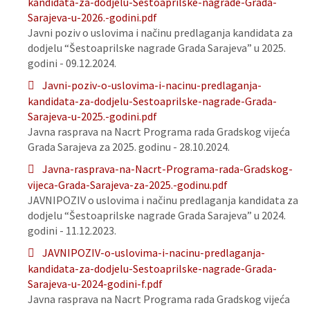
kandidata-za-dodjelu-Sestoaprilske-nagrade-Grada-
Sarajeva-u-2026.-godini.pdf
Javni poziv o uslovima i načinu predlaganja kandidata za
dodjelu “Šestoaprilske nagrade Grada Sarajeva” u 2025.
godini - 09.12.2024.
Javni-poziv-o-uslovima-i-nacinu-predlaganja-
kandidata-za-dodjelu-Sestoaprilske-nagrade-Grada-
Sarajeva-u-2025.-godini.pdf
Javna rasprava na Nacrt Programa rada Gradskog vijeća
Grada Sarajeva za 2025. godinu - 28.10.2024.
Javna-rasprava-na-Nacrt-Programa-rada-Gradskog-
vijeca-Grada-Sarajeva-za-2025.-godinu.pdf
JAVNIPOZIV o uslovima i načinu predlaganja kandidata za
dodjelu “Šestoaprilske nagrade Grada Sarajeva” u 2024.
godini - 11.12.2023.
JAVNIPOZIV-o-uslovima-i-nacinu-predlaganja-
kandidata-za-dodjelu-Sestoaprilske-nagrade-Grada-
Sarajeva-u-2024-godini-f.pdf
Javna rasprava na Nacrt Programa rada Gradskog vijeća