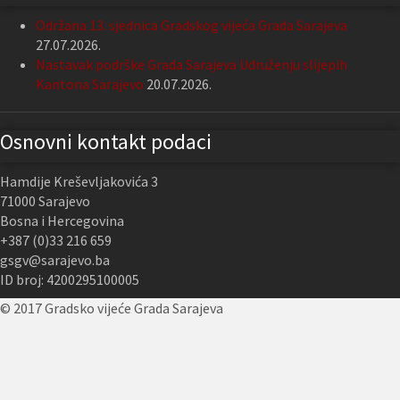
Održana 13. sjednica Gradskog vijeća Grada Sarajeva
27.07.2026.
Nastavak podrške Grada Sarajeva Udruženju slijepih
Kantona Sarajevo
20.07.2026.
Osnovni kontakt podaci
Hamdije Kreševljakovića 3
71000 Sarajevo
Bosna i Hercegovina
+387 (0)33 216 659
gsgv@sarajevo.ba
ID broj: 4200295100005
© 2017 Gradsko vijeće Grada Sarajeva