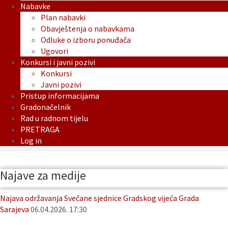
Nabavke
Plan nabavki
Obavještenja o nabavkama
Odluke o izboru ponuđača
Ugovori
Konkursi i javni pozivi
Konkursi
Javni pozivi
Pristup informacijama
Gradonačelnik
Rad u radnom tijelu
PRETRAGA
Log in
Najave za medije
Najava održavanja Svečane sjednice Gradskog vijeća Grada
Sarajeva
06.04.2026. 17:30