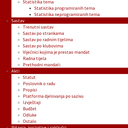
Statistika tema
Statistika programiranih tema
Statistika neprogramiranih tema
Sastav
Trenutni sastav
Sastav po strankama
Sastav po radnim tijelima
Sastav po klubovima
Vijećnici kojima je prestao mandat
Radna tijela
Prethodni mandati
Akti
Statut
Poslovnik o radu
Propisi
Platforma djelovanja po sazivu
Izvještaji
Budžet
Odluke
Ostalo
Pitanja, inicijative i zaključci