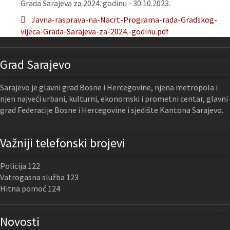
Grada Sarajeva za 2024. godinu - 30.10.2023.
Javna-rasprava-na-Nacrt-Programa-rada-Gradskog-
vijeca-Grada-Sarajeva-za-2024.-godinu.pdf
Grad Sarajevo
Sarajevo je glavni grad Bosne i Hercegovine, njena metropola i
njen najveći urbani, kulturni, ekonomski i prometni centar, glavni
grad Federacije Bosne i Hercegovine i sjedište Kantona Sarajevo.
Važniji telefonski brojevi
Policija 122
Vatrogasna služba 123
Hitna pomoć 124
Novosti