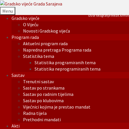
Menu
Izvor fotografije Mezit Armin
Gradsko vijeće
O Vijeću
Novosti Gradskog vijeća
Program rada
Aktuelni program rada
Napredna pretraga Programa rada
Statistika tema
Statistika programiranih tema
Statistika neprogramiranih tema
Sastav
Trenutni sastav
Sastav po strankama
Sastav po radnim tijelima
Sastav po klubovima
Vijećnici kojima je prestao mandat
Radna tijela
Prethodni mandati
Akti