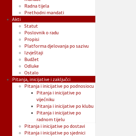
Radna tijela
Prethodni mandati
Akti
Statut
Poslovnik o radu
Propisi
Platforma djelovanja po sazivu
Izvještaji
Budžet
Odluke
Ostalo
Pitanja, inicijative i zaključci
Pitanja i inicijative po podnosiocu
Pitanja i inicijative po
vijećniku
Pitanja i inicijative po klubu
Pitanja i inicijative po
radnom tijelu
Pitanja i inicijative po dostavi
Pitanja i inicijative po sjednici