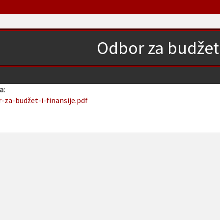
Odbor za budžet i
a:
r-za-budžet-i-finansije.pdf