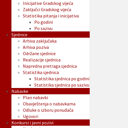
Inicijative Gradskog vijeća
Zaključci Gradskog vijeća
Statistika pitanja i inicijativa
Po godini
Po sazivu
Sjednice
Arhiva zaključaka
Arhiva poziva
Održane sjednice
Realizacije sjednica
Napredna pretraga sjednica
Statistika sjednica
Statistika sjednica po godini
Statistika sjednica po sazivu
Nabavke
Plan nabavki
Obavještenja o nabavkama
Odluke o izboru ponuđača
Ugovori
Konkursi i javni pozivi