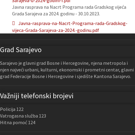
Sarajeva-u-2024-godini-f.pdf
Javna rasprava na Nacrt Programa rada Gradskog vijeća
Grada Sarajeva za 2024. godinu - 30.10.2023.
Javna-rasprava-na-Nacrt-Programa-rada-Gradskog-
vijeca-Grada-Sarajeva-za-2024.-godinu.pdf
Grad Sarajevo
Sarajevo je glavni grad Bosne i Hercegovine, njena metropola i
njen najveći urbani, kulturni, ekonomski i prometni centar, glavni
grad Federacije Bosne i Hercegovine i sjedište Kantona Sarajevo.
Važniji telefonski brojevi
Policija 122
Vatrogasna služba 123
Hitna pomoć 124