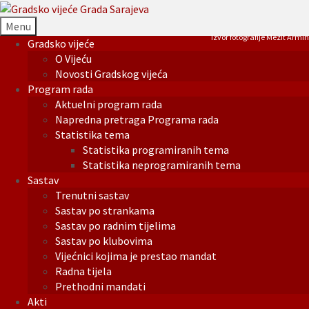
Menu
Izvor fotografije Mezit Armin
Gradsko vijeće
O Vijeću
Novosti Gradskog vijeća
Program rada
Aktuelni program rada
Napredna pretraga Programa rada
Statistika tema
Statistika programiranih tema
Statistika neprogramiranih tema
Sastav
Trenutni sastav
Sastav po strankama
Sastav po radnim tijelima
Sastav po klubovima
Vijećnici kojima je prestao mandat
Radna tijela
Prethodni mandati
Akti