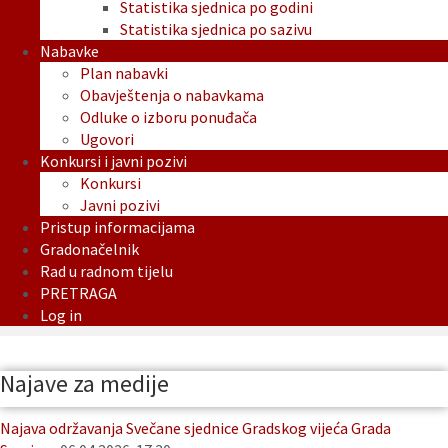
Statistika sjednica po godini
Statistika sjednica po sazivu
Nabavke
Plan nabavki
Obavještenja o nabavkama
Odluke o izboru ponuđača
Ugovori
Konkursi i javni pozivi
Konkursi
Javni pozivi
Pristup informacijama
Gradonačelnik
Rad u radnom tijelu
PRETRAGA
Log in
Najave za medije
Najava održavanja Svečane sjednice Gradskog vijeća Grada