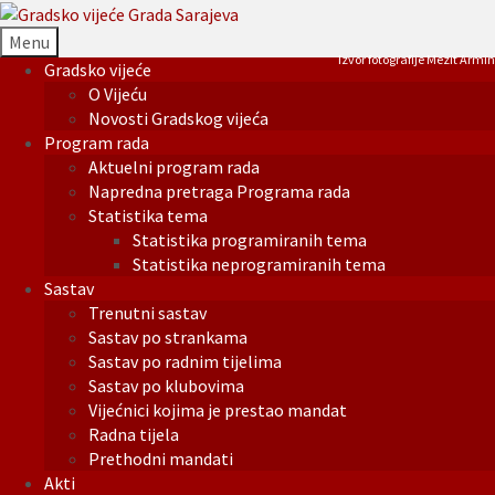
Menu
Izvor fotografije Mezit Armin
Gradsko vijeće
O Vijeću
Novosti Gradskog vijeća
Program rada
Aktuelni program rada
Napredna pretraga Programa rada
Statistika tema
Statistika programiranih tema
Statistika neprogramiranih tema
Sastav
Trenutni sastav
Sastav po strankama
Sastav po radnim tijelima
Sastav po klubovima
Vijećnici kojima je prestao mandat
Radna tijela
Prethodni mandati
Akti