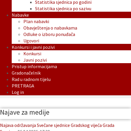
Statistika sjednica po godini
Statistika sjednica po sazivu
Nabavke
Plan nabavki
Obavještenja o nabavkama
Odluke o izboru ponuđača
Ugovori
Konkursi i javni pozivi
Konkursi
Javni pozivi
Pristup informacijama
Gradonačelnik
Rad u radnom tijelu
PRETRAGA
Log in
Najave za medije
Najava održavanja Svečane sjednice Gradskog vijeća Grada