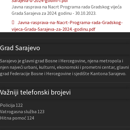
Sarajeva-u-2024-godini-f.pdf
Javna rasprava na Nacrt Programa rada Gradskog vijeća
Grada Sarajeva za 2024. godinu - 30.10.2023.
Javna-rasprava-na-Nacrt-Programa-rada-Gradskog-
vijeca-Grada-Sarajeva-za-2024.-godinu.pdf
Grad Sarajevo
Sarajevo je glavni grad Bosne i Hercegovine, njena metropola i
njen najveći urbani, kulturni, ekonomski i prometni centar, glavni
grad Federacije Bosne i Hercegovine i sjedište Kantona Sarajevo.
Važniji telefonski brojevi
Policija 122
Vatrogasna služba 123
Hitna pomoć 124